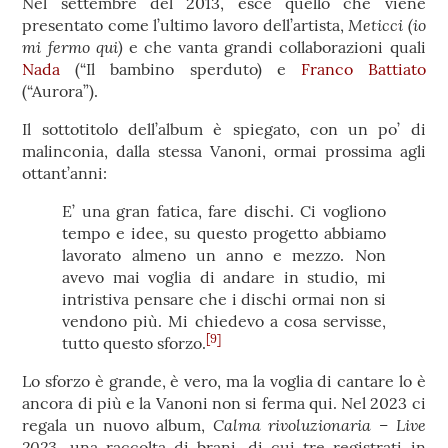
Nel settembre del 2013, esce quello che viene
Meticci (io
presentato come l’ultimo lavoro dell’artista,
mi fermo qui)
e che vanta grandi collaborazioni quali
Nada
(“Il bambino sperduto) e
Franco Battiato
(“Aurora”).
Il sottotitolo dell’album è spiegato, con un po’ di
malinconia, dalla stessa Vanoni, ormai prossima agli
ottant’anni:
E’ una gran fatica, fare dischi. Ci vogliono
tempo e idee, su questo progetto abbiamo
lavorato almeno un anno e mezzo. Non
avevo mai voglia di andare in studio, mi
intristiva pensare che i dischi ormai non si
vendono più. Mi chiedevo a cosa servisse,
[9]
tutto questo sforzo.
Lo sforzo è grande, è vero, ma la voglia di cantare lo è
ancora di più e la Vanoni non si ferma qui. Nel 2023 ci
Calma rivoluzionaria – Live
regala un nuovo album,
2023
, una raccolta di brani, di cui tre registrati in