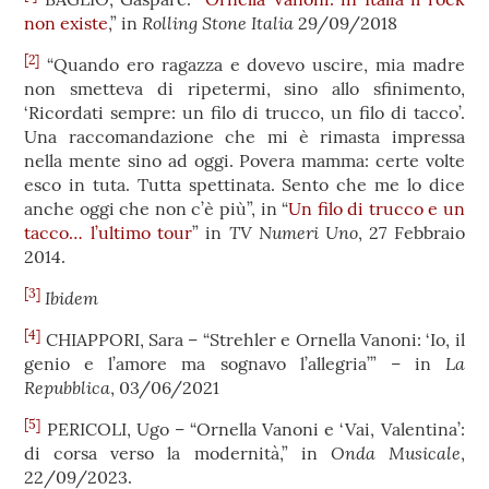
Rolling Stone Italia
non existe
,” in
29/09/2018
[2]
“Quando ero ragazza e dovevo uscire, mia madre
non smetteva di ripetermi, sino allo sfinimento,
‘Ricordati sempre: un filo di trucco, un filo di tacco’.
Una raccomandazione che mi è rimasta impressa
nella mente sino ad oggi. Povera mamma: certe volte
esco in tuta. Tutta spettinata. Sento che me lo dice
anche oggi che non c’è più”, in “
Un filo di trucco e un
TV Numeri Uno
tacco… l’ultimo tour
” in
, 27 Febbraio
2014.
[3]
Ibidem
[4]
CHIAPPORI, Sara – “Strehler e Ornella Vanoni: ‘Io, il
La
genio e l’amore ma sognavo l’allegria’” – in
Repubblica
, 03/06/2021
[5]
PERICOLI, Ugo – “Ornella Vanoni e ‘Vai, Valentina’:
Onda Musicale
di corsa verso la modernità,” in
,
22/09/2023.