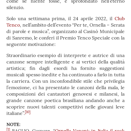
come se niente fosse, è sprofondato nell’eterno
silenzio.
Solo una settimana prima, il 24 aprile 2022, il
Club
Tenco
, nell’ambito dell’evento “Per te, Ornella – Serata
di parole e musica”, organizzato al Casinò Municipale
di Sanremo, le conferì il Premio Tenco Speciale con la
seguente motivazione:
Straordinario esempio di interprete e autrice di una
canzone sempre intelligente e ai vertici della qualità
artistica; fin dagli esordi ha fornito suggestioni
musicali spesso inedite e ha continuato a farlo in tutta
la carriera. Con un inconfondibile stile che privilegia
l’emozione, ci ha presentato le canzoni della mala, le
composizioni dei cantautori genovesi e milanesi, la
grande canzone poetica brasiliana andando anche a
scoprire nuovi talenti competitivi nelle giovani leve
[10]
italiane”.
NOTE:
[1]
BAGLIO, Gaspare. “
Ornella Vanoni: in Italia il rock