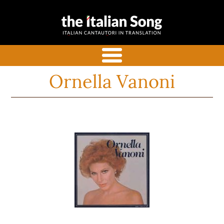
the italian
Canzoni italiane tradotte e
song
commentate in inglese
menu
Ornella Vanoni