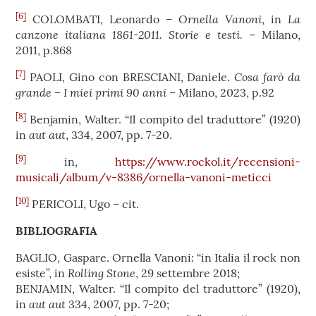
[6]
Ornella Vanoni
La
COLOMBATI, Leonardo –
, in
canzone italiana 1861-2011. Storie e testi.
– Milano,
2011, p.868
[7]
Cosa farò da
PAOLI, Gino con BRESCIANI, Daniele.
grande – I miei primi 90 anni
– Milano, 2023, p.92
[8]
Benjamin, Walter. “Il compito del traduttore” (1920)
aut aut
in
, 334, 2007, pp. 7-20.
[9]
in,
https://www.rockol.it/recensioni-
musicali/album/v-8386/ornella-vanoni-meticci
[10]
PERICOLI, Ugo – cit.
BIBLIOGRAFIA
BAGLIO, Gaspare. Ornella Vanoni: “in Italia il rock non
Rolling Stone
esiste”, in
, 29 settembre 2018;
BENJAMIN, Walter. “Il compito del traduttore” (1920),
aut aut
in
334, 2007, pp. 7-20;