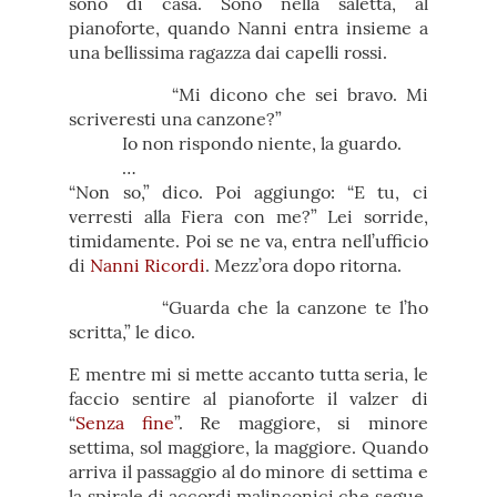
sono di casa. Sono nella saletta, al
pianoforte, quando Nanni entra insieme a
una bellissima ragazza dai capelli rossi.
“Mi dicono che sei bravo. Mi
scriveresti una canzone?”
Io non rispondo niente, la guardo.
…
“Non so,” dico. Poi aggiungo: “E tu, ci
verresti alla Fiera con me?” Lei sorride,
timidamente. Poi se ne va, entra nell’ufficio
di
Nanni Ricordi
. Mezz’ora dopo ritorna.
“Guarda che la canzone te l’ho
scritta,” le dico.
E mentre mi si mette accanto tutta seria, le
faccio sentire al pianoforte il valzer di
“
Senza fine
”. Re maggiore, si minore
settima, sol maggiore, la maggiore. Quando
arriva il passaggio al do minore di settima e
la spirale di accordi malinconici che segue,