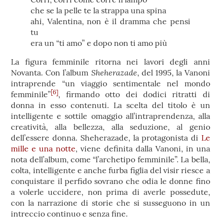
che se la pelle te la strappa una spina
ahi, Valentina, non è il dramma che pensi
tu
era un “ti amo” e dopo non ti amo più
La figura femminile ritorna nei lavori degli anni
Sheherazade
Novanta. Con l’album
, del 1995, la Vanoni
intraprende “un viaggio sentimentale nel mondo
[6]
femminile”
, firmando otto dei dodici ritratti di
donna in esso contenuti. La scelta del titolo è un
intelligente e sottile omaggio all’intraprendenza, alla
creatività, alla bellezza, alla seduzione, al genio
dell’essere donna. Sheherazade, la protagonista di
Le
mille e una notte
, viene definita dalla Vanoni, in una
nota dell’album, come “l’archetipo femminile”. La bella,
colta, intelligente e anche furba figlia del visir riesce a
conquistare il perfido sovrano che odia le donne fino
a volerle uccidere, non prima di averle possedute,
con la narrazione di storie che si susseguono in un
intreccio continuo e senza fine.