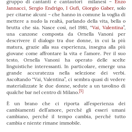
gruppo di cantanti e cantautori milanesi –
Enzo
Jannacci
,
Sergio Endrigo
,
I Gufi
,
Giorgio Gaber
, solo
per citarne alcuni – che hanno in comune la voglia di
mettere a nudo la realtà, parlando della vita, bella o
brutta che sia. Nasce così, nel 1981, “
Vai, Valentina
”,
una canzone composta da Ornella Vanoni per
descrivere il dialogo tra due donne, in cui la più
matura, grazie alla sua esperienza, insegna alla più
giovane come affrontare la vita e l’amore. Per il suo
testo, Ornella Vanoni ha operato delle scelte
linguistiche interessanti. In particolare, emerge una
grande accuratezza nella selezione dei verbi.
Ascoltando “Vai, Valentina”, ci sembra quasi di vedere
materializzate le due donne, sedute a un tavolino di
[5]
qualche bar nel centro di Milano.
È un brano che ci riporta all’esperienza dei
cambiamenti dell’amore, perché gli esseri umani
cambiano, perché il tempo cambia, perché tutto
cambia e niente rimane immobile.