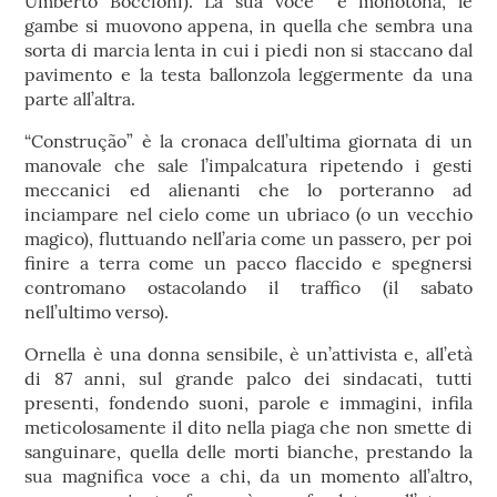
Umberto Boccioni). La sua voce è monotona, le
gambe si muovono appena, in quella che sembra una
sorta di marcia lenta in cui i piedi non si staccano dal
pavimento e la testa ballonzola leggermente da una
parte all’altra.
“Construção” è la cronaca dell’ultima giornata di un
manovale che sale l’impalcatura ripetendo i gesti
meccanici ed alienanti che lo porteranno ad
inciampare nel cielo come un ubriaco (o un vecchio
magico), fluttuando nell’aria come un passero, per poi
finire a terra come un pacco flaccido e spegnersi
contromano ostacolando il traffico (il sabato
nell’ultimo verso).
Ornella è una donna sensibile, è un’attivista e, all’età
di 87 anni, sul grande palco dei sindacati, tutti
presenti, fondendo suoni, parole e immagini, infila
meticolosamente il dito nella piaga che non smette di
sanguinare, quella delle morti bianche, prestando la
sua magnifica voce a chi, da un momento all’altro,