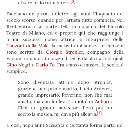
[3]
ci sarò io, io tutta intera.
Facciamo un passo indietro, agli anni Cinquanta del
secolo scorso, quando per l’artista tutto comincia. Nel
1956 entra a far parte della compagnia del Piccolo
Teatro di Milano, ed è proprio qui che raggiunge i
primi successi come attrice e interprete delle
Canzoni della Mala
, la malavita milanese. Le canzoni
sono scritte da
Giorgio Strehler
, compagno della
Vanoni, innamorato pazzo di lei, e da altri artisti quali
Gino Negri
e
Dario Fo
. Fra teatro e musica, la scelta è
semplice.
Sono diventata attrice dopo Strehler,
grazie al mio primo marito, Lucio Ardenzi,
grande impresario. Poverino, non l’ho mai
amato, ma con lui feci “L’idiota” di
Achard
.
Ebbi un grande successo. Però poi ho
[4]
scelto la musica, mi dava più allegria.
E così, negli anni Sessanta e Settanta forma parte del