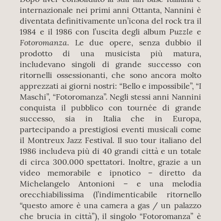
internazionale nei primi anni Ottanta, Nannini è
diventata definitivamente un’icona del rock tra il
Puzzle
1984 e il 1986 con l’uscita degli album
e
Fotoromanza
. Le due opere, senza dubbio il
prodotto di una musicista più matura,
includevano singoli di grande successo con
ritornelli ossessionanti, che sono ancora molto
apprezzati ai giorni nostri: “Bello e impossibile”, “I
Maschi”, “Fotoromanza”. Negli stessi anni Nannini
conquista il pubblico con tournée di grande
successo, sia in Italia che in Europa,
partecipando a prestigiosi eventi musicali come
il Montreux Jazz Festival. Il suo tour italiano del
1986 includeva più di 40 grandi città e un totale
di circa 300.000 spettatori. Inoltre, grazie a un
video memorabile e ipnotico – diretto da
Michelangelo Antonioni – e una melodia
orecchiabilissima (l’indimenticabile ritornello
“questo amore è una camera a gas / un palazzo
che brucia in città”), il singolo “Fotoromanza” è