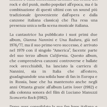
rock e del punk, molto popolari all’epoca, ma è la
combinazione di questi ultimi con un sound più
tradizionale (proveniente dall’opera e dalla
canzone italiana classica) che l’ha resa una
presenza unica nella scena musicale italiana.
La cantautrice ha pubblicato i suoi primi due
Gianna Nannini
Una Radura
album,
e
, già nel
1976/77, ma il suo primo vero successo, è arrivato
nel 1979 con il singolo “America”, facente parte
California
del suo terzo album
. Questo album,
che comprendeva canzoni controverse e ballate
rock orecchiabili, ha lanciato la carriera di
Nannini, sia in Italia che all’estero,
guadagnandole una solida base di fan in Europa e
in Russia, base che ha mantenuto anche negli
Latin lover
anni Ottanta grazie all’album
(1982) e
alla colonna sonora del film di Luciano Manuzzi
Sconcerto Rock
(1982).
Dopo aver consolidato la sua fan base italiana e