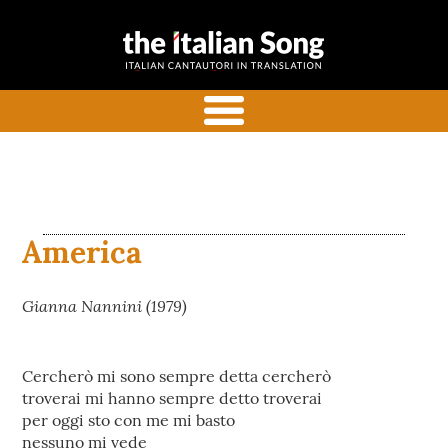
the italian
Canzoni italiane tradotte e
song
commentate in inglese
menu
America
Gianna Nannini (1979)
Cercherò mi sono sempre detta cercherò
troverai mi hanno sempre detto troverai
per oggi sto con me mi basto
nessuno mi vede