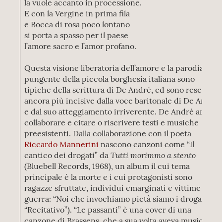
la vuole accanto in processione.
E con la Vergine in prima fila
e Bocca di rosa poco lontano
si porta a spasso per il paese
l’amore sacro e l’amor profano.
Questa visione liberatoria dell’amore e la parodia
pungente della piccola borghesia italiana sono
tipiche della scrittura di De André, ed sono rese
ancora più incisive dalla voce baritonale di De André
e dal suo atteggiamento irriverente. De André amava
collaborare e citare o riscrivere testi e musiche
preesistenti. Dalla collaborazione con il poeta
Riccardo Mannerini
nascono canzoni come “Il
Tutti morimmo a stento
cantico dei drogati” da
(Bluebell Records, 1968), un album il cui tema
principale è la morte e i cui protagonisti sono
ragazze sfruttate, individui emarginati e vittime di
guerra: “Noi che invochiamo pietà siamo i drogati”,
“Recitativo”). “Le passanti” è una cover di una
canzone di Brassens, che a sua volta aveva musicato