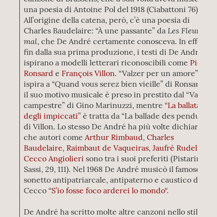
una poesia di Antoine Pol del 1918 (Ciabattoni 76).
All’origine della catena, però, c’è una poesia di
Les Fleurs du
Charles Baudelaire: “À une passante” da
mal
, che De André certamente conosceva. In effetti,
fin dalla sua prima produzione, i testi di De André si
ispirano a modelli letterari riconoscibili come
Pierre
Ronsard
e
François Villon
. “Valzer per un amore” si
ispira a “Quand vous serez bien vieille” di Ronsard e
il suo motivo musicale è preso in prestito dal “Valzer
campestre” di Gino Marinuzzi, mentre “
La ballata
degli impiccati
” è tratta da “La ballade des pendus”
di Villon. Lo stesso De André ha più volte dichiarato
che autori come
Arthur Rimbaud
,
Charles
Baudelaire
,
Raimbaut de Vaqueiras
,
Jaufré Rudel
e
Cecco Angiolieri
sono tra i suoi preferiti (Pistarini
Sassi, 29, 111). Nel 1968 De André musicò il famoso
sonetto antipatriarcale, antipaterno e caustico di
Cecco “
S’io fosse foco arderei lo mondo
“.
De André ha scritto molte altre canzoni nello stile di