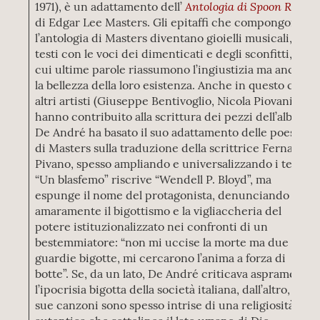
Antologia di
Spoon River
1971), è un adattamento dell’
di Edgar Lee Masters. Gli epitaffi che compongono
l’antologia di Masters diventano gioielli musicali,
testi con le voci dei dimenticati e degli sconfitti, le
cui ultime parole riassumono l’ingiustizia ma anche
la bellezza della loro esistenza. Anche in questo caso,
altri artisti (Giuseppe Bentivoglio, Nicola Piovani)
hanno contribuito alla scrittura dei pezzi dell’album.
De André ha basato il suo adattamento delle poesie
di Masters sulla traduzione della scrittrice Fernanda
Pivano, spesso ampliando e universalizzando i testi.
“Un blasfemo” riscrive “Wendell P. Bloyd”, ma
espunge il nome del protagonista, denunciando
amaramente il bigottismo e la vigliaccheria del
potere istituzionalizzato nei confronti di un
bestemmiatore: “non mi uccise la morte ma due
guardie bigotte, mi cercarono l’anima a forza di
botte”. Se, da un lato, De André criticava aspramente
l’ipocrisia bigotta della società italiana, dall’altro, le
sue canzoni sono spesso intrise di una religiosità