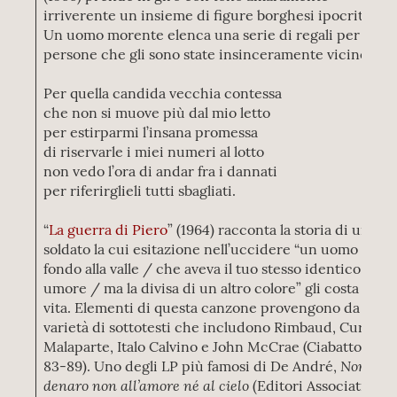
irriverente un insieme di figure borghesi ipocrite.
Un uomo morente elenca una serie di regali per le
persone che gli sono state insinceramente vicine:
Per quella candida vecchia contessa
che non si muove più dal mio letto
per estirparmi l’insana promessa
di riservarle i miei numeri al lotto
non vedo l’ora di andar fra i dannati
per riferirglieli tutti sbagliati.
“
La guerra di Piero
” (1964) racconta la storia di un
soldato la cui esitazione nell’uccidere “un uomo in
fondo alla valle / che aveva il tuo stesso identico
umore / ma la divisa di un altro colore” gli costa la
vita. Elementi di questa canzone provengono da una
varietà di sottotesti che includono Rimbaud, Curzio
Malaparte, Italo Calvino e John McCrae (Ciabattoni
Non al
83-89). Uno degli LP più famosi di De André,
denaro non all’amore né al cielo
(Editori Associati