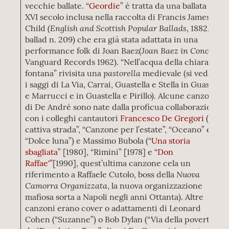
vecchie ballate. “
Geordie
” è tratta da una ballata del
XVI secolo inclusa nella raccolta di Francis James
(English and Scottish Popular Ballads
Child
, 1882, folk
ballad n. 209) che era già stata adattata in una
(Joan Baez in Concert
performance folk di Joan Baez
,
Vanguard Records 1962). “Nell’acqua della chiara
pastorella
fontana” rivisita una
medievale (si vedano
i saggi di La Via, Carrai, Guastella e Stella in Guastella
e Marrucci e in Guastella e Pirillo). Alcune canzoni
di De André sono nate dalla proficua collaborazione
con i colleghi cantautori
Francesco De Gregori
(“La
cattiva strada”, “Canzone per l’estate”, “Oceano” e
“Dolce luna”) e Massimo Bubola (“
Una storia
sbagliata
” [1980], “Rimini” [1978] e “
Don
Raffae'”
[1990], quest’ultima canzone cela un
Nuova
riferimento a Raffaele Cutolo, boss della
Camorra Organizzata
, la nuova organizzazione
mafiosa sorta a Napoli negli anni Ottanta). Altre
canzoni erano cover o adattamenti di Leonard
Cohen (“Suzanne”) o Bob Dylan (“Via della povertà”,