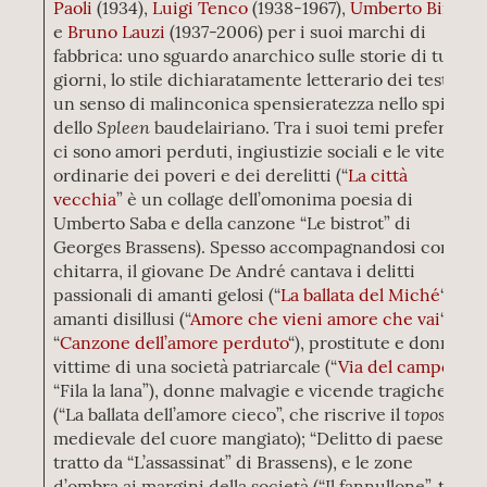
Paoli
(1934),
Luigi Tenco
(1938-1967),
Umberto Bindi
e
Bruno Lauzi
(1937-2006) per i suoi marchi di
fabbrica: uno sguardo anarchico sulle storie di tutti i
giorni, lo stile dichiaratamente letterario dei testi e
un senso di malinconica spensieratezza nello spirito
Spleen
dello
baudelairiano. Tra i suoi temi preferiti
ci sono amori perduti, ingiustizie sociali e le vite
ordinarie dei poveri e dei derelitti (“
La città
vecchia
” è un collage dell’omonima poesia di
Umberto Saba e della canzone “Le bistrot” di
Georges Brassens). Spesso accompagnandosi con la
chitarra, il giovane De André cantava i delitti
passionali di amanti gelosi (“
La ballata del Miché
“), di
amanti disillusi (“
Amore che vieni amore che vai
“,
“
Canzone dell’amore perduto
“), prostitute e donne
vittime di una società patriarcale (“
Via del campo
“,
“Fila la lana”), donne malvagie e vicende tragiche
topos
(“La ballata dell’amore cieco”, che riscrive il
medievale del cuore mangiato); “Delitto di paese”,
tratto da “L’assassinat” di Brassens), e le zone
d’ombra ai margini della società (“Il fannullone”, testo