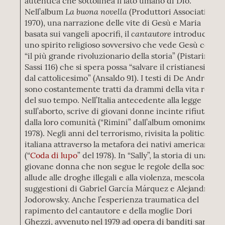
autentica che sottolinea il lato umano di Dio.
La buona novella
Nell’album
(Produttori Associati,
1970), una narrazione delle vite di Gesù e Maria
cantautore
basata sui vangeli apocrifi, il
introduce
uno spirito religioso sovversivo che vede Gesù come
“il più grande rivoluzionario della storia” (Pistarini
Sassi 116) che si spera possa “salvare il cristianesimo
dal cattolicesimo” (Ansaldo 91). I testi di De André
sono costantemente tratti da drammi della vita reale
del suo tempo. Nell’Italia antecedente alla legge
sull’aborto, scrive di giovani donne incinte rifiutate
dalla loro comunità (“Rimini” dall’album omonimo del
1978). Negli anni del terrorismo, rivisita la politica
italiana attraverso la metafora dei nativi americani
(“
Coda di lupo
” del 1978). In “Sally”, la storia di una
giovane donna che non segue le regole della società,
allude alle droghe illegali e alla violenza, mescolando
suggestioni di Gabriel García Márquez e Alejandro
Jodorowsky. Anche l’esperienza traumatica del
rapimento del cantautore e della moglie Dori
Ghezzi, avvenuto nel 1979 ad opera di banditi sardi,