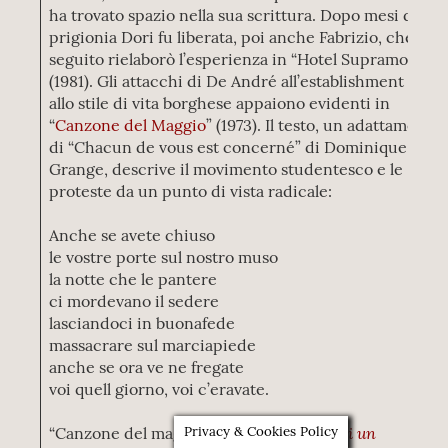
ha trovato spazio nella sua scrittura. Dopo mesi di
prigionia Dori fu liberata, poi anche Fabrizio, che in
seguito rielaborò l’esperienza in “Hotel Supramonte”
(1981). Gli attacchi di De André all’establishment e
allo stile di vita borghese appaiono evidenti in
“
Canzone del Maggio
” (1973). Il testo, un adattamento
di “Chacun de vous est concerné” di Dominique
Grange, descrive il movimento studentesco e le
proteste da un punto di vista radicale:
Anche se avete chiuso
le vostre porte sul nostro muso
la notte che le pantere
ci mordevano il sedere
lasciandoci in buonafede
massacrare sul marciapiede
anche se ora ve ne fregate
voi quell giorno, voi c’eravate.
Storia di un
“Canzone del maggio” fa parte di
Privacy & Cookies Policy