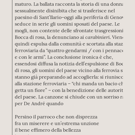
maturo. La ballata racconta la storia di una donna
sessualmente disinibita che si trasferisce nel
paesino di Sant’Ilario–oggi alla periferia di Genova–e
seduce in serie gli uomini sposati del paese. Le
mogli, non contente delle sfrontate trasgressioni di
carabinieri
Bocca di rosa, la denunciano ai
. Viene
quindi espulsa dalla comunità e scortata alla stazione
ferroviaria da “quattro gendarmi / con i pennacchi
e con le armi”. La conclusione ironica è che,
essendosi diffusa la notizia dell’espulsione di Bocca
di rosa, gli uomini del paese vicino alla ferrovia si
stanno già preparando ad accoglierla: si riuniscono
alla stazione ferroviaria – “chi manda un bacio chi
getta un fiore” – con la benedizione delle autorità
del paese. La canzone si chiude con un sorriso raro
per De André quando
Persino il parroco che non disprezza
fra un miserere e un’estrema unzione
il bene effimero della bellezza