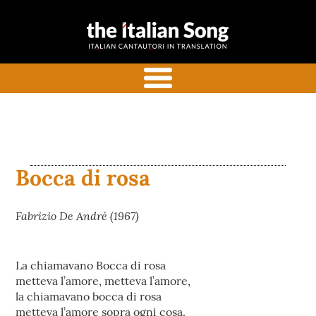
the italian
Canzoni italiane tradotte e
song
commentate in inglese
menu
Bocca di rosa
Fabrizio De André (1967)
La chiamavano Bocca di rosa
metteva l’amore, metteva l’amore,
la chiamavano bocca di rosa
metteva l’amore sopra ogni cosa.