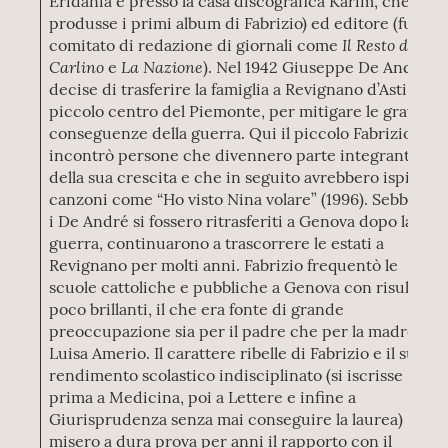
Eridania e presso la casa discografica Karim, che poi
produsse i primi album di Fabrizio) ed editore (fu nel
Il Resto del
comitato di redazione di giornali come
Carlino
La Nazione
e
). Nel 1942 Giuseppe De André
decise di trasferire la famiglia a Revignano d’Asti, un
piccolo centro del Piemonte, per mitigare le gravi
conseguenze della guerra. Qui il piccolo Fabrizio
incontrò persone che divennero parte integrante
della sua crescita e che in seguito avrebbero ispirato
canzoni come “Ho visto Nina volare” (1996). Sebbene
i De André si fossero ritrasferiti a Genova dopo la
guerra, continuarono a trascorrere le estati a
Revignano per molti anni. Fabrizio frequentò le
scuole cattoliche e pubbliche a Genova con risultati
poco brillanti, il che era fonte di grande
preoccupazione sia per il padre che per la madre,
Luisa Amerio. Il carattere ribelle di Fabrizio e il suo
rendimento scolastico indisciplinato (si iscrisse
prima a Medicina, poi a Lettere e infine a
Giurisprudenza senza mai conseguire la laurea)
misero a dura prova per anni il rapporto con il