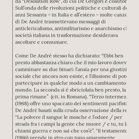
da “Desolation Row”, di cui De Gregori è coautore).
Sull’onda delle rivoluzioni politiche e culturali degli
anni Sessanta – in Italia e all’estero – molte canzoni
di De André trasmettevano messaggi di
anticlericalismo, antimilitarismo e anarchismo che la
società italiana in trasformazione desiderava
ascoltare e consumare.
Come De André stesso ha dichiarato: “Ebbi ben
presto abbastanza chiaro che il mio lavoro doveva
camminare su due binari: l’ansia per una giustizia
sociale che ancora non esiste, e l’illusione di poter
partecipare in qualche modo a un cambiamento del
mondo. La seconda si è sbriciolata ben presto, la
prima rimane” (cit. in Romana). “Terzo intermezzo”
(1968) offre uno spaccato dei sentimenti pacifisti di
De André basati sulla cruda osservazione della realtà:
“La polvere il sangue le mosche e l’odore / per
strada fra i campi la gente che muore / e tu, tu la
chiami guerra e non sai che cos’è”. “Il testamento”
(1966) prende in giro con tono amaramente