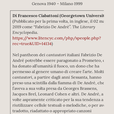
Genova 1940 – Milano 1999
Di Francesco Ciabattoni (Georgetown University)
(Pubblicato per la prima volta, in inglese, il 02 marzo
The Literary
2019 come “Fabrizio De André”.
Encyclopedia.
https://www.litencyc.com/php/speople.php?
rec=true&UID=14134
)
cantautori
Nel pantheon dei
italiani Fabrizio De
André potrebbe essere paragonato a Prometeo, che
ha donato all’umanità il fuoco, un dono che ha
permesso al genere umano di creare l’arte. Molti
cantautori
, a partire dagli anni Sessanta, hanno
preso una scintilla dalla fiamma di De André, che
l’aveva a sua volta presa da Georges Brassens,
Jacques Brel, Leonard Cohen e altri. De André, a
volte aspramente criticato per la sua tendenza a
riutilizzare cellule testuali o melodiche, o per aver
tradotto, riadattato o appropriato canzoni