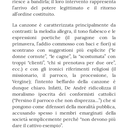
riesce a bandirla; il loro intervento rappresenta
l’arrivo del potere legittimato e il ritorno
all’ordine costituito.
La canzone è caratterizzata principalmente da
contrasti: la melodia allegra, il tono fiabesco e le
espressioni poetiche (il paragone con la
primavera, l’addio commosso con baci e fiori) si
scontrano con suggestioni più esplicite (“le
donne cornute”, “le cagne”, la “scostumata” con
troppi “clienti”, “chi si prenotava per due ore”,
ecc.) e con gli ironici riferimenti religiosi (il
missionario, il parroco, la processione, la
Vergine); l’intento beffardo della canzone è
dunque chiaro. Infatti, De André ridicolizza il
moralismo ipocrita dei conformisti cattolici
(“Persino il parroco che non disprezza…”) che si
pongono come difensori della moralità pubblica,
accusando spesso i membri emarginati della
società semplicemente perché “non devono più
dare il cattivo esempio”.