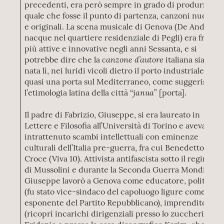
precedenti, era però sempre in grado di produrre,
quale che fosse il punto di partenza, canzoni nuove
e originali. La scena musicale di Genova (De André
nacque nel quartiere residenziale di Pegli) era fra le
più attive e innovative negli anni Sessanta, e si
canzone d’autore
potrebbe dire che la
italiana sia
nata lì, nei luridi vicoli dietro il porto industriale,
quasi una porta sul Mediterraneo, come suggerisce
janua
l’etimologia latina della città “
” [porta].
Il padre di Fabrizio, Giuseppe, si era laureato in
Lettere e Filosofia all’Università di Torino e aveva
intrattenuto scambi intellettuali con eminenze
culturali dell’Italia pre-guerra, fra cui Benedetto
Croce (Viva 10). Attivista antifascista sotto il regime
di Mussolini e durante la Seconda Guerra Mondiale,
Giuseppe lavorò a Genova come educatore, politico
(fu stato vice-sindaco del capoluogo ligure come
esponente del Partito Repubblicano), imprenditore
(ricoprì incarichi dirigenziali presso lo zuccherificio