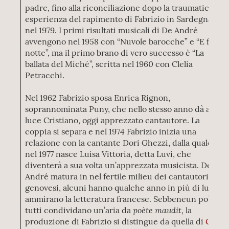
padre, fino alla riconciliazione dopo la traumatica
esperienza del rapimento di Fabrizio in Sardegna
nel 1979. I primi risultati musicali di De André
avvengono nel 1958 con “Nuvole barocche” e “E fu la
notte”, ma il primo brano di vero successo è “La
ballata del Miché”, scritta nel 1960 con Clelia
Petracchi.
Nel 1962 Fabrizio sposa Enrica Rignon,
soprannominata Puny, che nello stesso anno dà alla
luce Cristiano, oggi apprezzato cantautore. La
coppia si separa e nel 1974 Fabrizio inizia una
relazione con la cantante Dori Ghezzi, dalla quale
nel 1977 nasce Luisa Vittoria, detta Luvi, che
diventerà a sua volta un’apprezzata musicista. De
André matura in nel fertile milieu dei cantautori
genovesi, alcuni hanno qualche anno in più di lui e
ammirano la letteratura francese. Sebbeneun po’
poète maudit
tutti condividano un’aria da
, la
produzione di Fabrizio si distingue da quella di
Gino