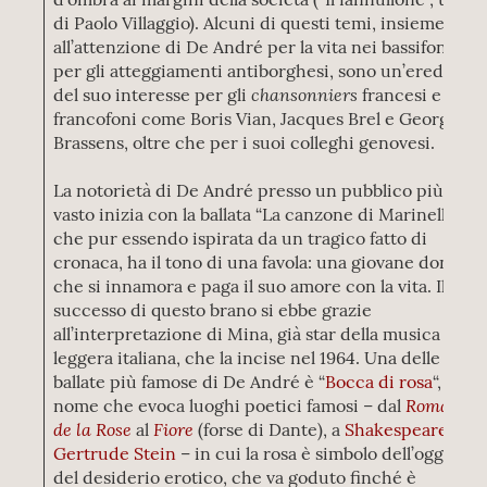
di Paolo Villaggio). Alcuni di questi temi, insieme
all’attenzione di De André per la vita nei bassifondi e
per gli atteggiamenti antiborghesi, sono un’eredità
chansonniers
del suo interesse per gli
francesi e
francofoni come Boris Vian, Jacques Brel e George
Brassens, oltre che per i suoi colleghi genovesi.
La notorietà di De André presso un pubblico più
vasto inizia con la ballata “La canzone di Marinella”,
che pur essendo ispirata da un tragico fatto di
cronaca, ha il tono di una favola: una giovane donna
che si innamora e paga il suo amore con la vita. Il
successo di questo brano si ebbe grazie
all’interpretazione di Mina, già star della musica
leggera italiana, che la incise nel 1964. Una delle
ballate più famose di De André è “
Bocca di rosa
“,
Roman
nome che evoca luoghi poetici famosi – dal
de la Rose
Fiore
al
(forse di Dante), a
Shakespeare
e
Gertrude Stein
– in cui la rosa è simbolo dell’oggetto
del desiderio erotico, che va goduto finché è