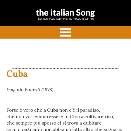
the italian
Canzoni italiane tradotte e
song
commentate in inglese
menu
Cuba
Eugenio Finardi (1978)
Forse è vero che a Cuba non c’è il paradiso,
che non vorremmo essere in Cina a coltivare riso,
che sempre più spesso ci si trova a dubitare
se in questi anni non abbiamo fatto altro che sognare.