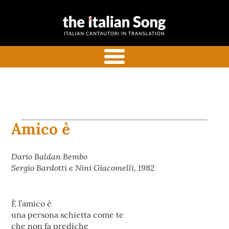
the italian
Italian songs in translation
song
with commentaries
menu
Amico è
Dario Baldan Bembo
Sergio Bardotti e Nini Giacomelli, 1982
È l’amico è
una persona schietta come te
che non fa prediche