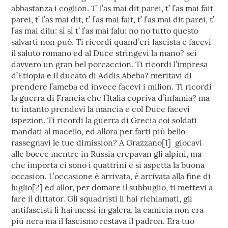
abbastanza i coglion. T’ l’as mai dit parei, t’ l’as mai fait
parei, t’ l’as mai dit, t’ l’as mai fait, t’ l’as mai dit parei, t’
l’as mai dilu: sì sì t’ l’as mai falu: no no tutto questo
salvarti non può. Ti ricordi quand’eri fascista e facevi
il saluto romano ed al Duce stringevi la mano? sei
davvero un gran bel porcaccion. Ti ricordi l’impresa
d’Etiopia e il ducato di Addis Abeba? meritavi di
prendere l’ameba ed invece facevi i milion. Ti ricordi
la guerra di Francia che l’Italia copriva d’infamia? ma
tu intanto prendevi la mancia e col Duce facevi
ispezion. Ti ricordi la guerra di Grecia coi soldati
mandati al macello, ed allora per farti più bello
rassegnavi le tue dimission? A Grazzano[1] giocavi
alle bocce mentre in Russia crepavan gli alpini, ma
che importa ci sono i quattrini e si aspetta la buona
occasion. L’occasione è arrivata, è arrivata alla fine di
luglio[2] ed allor, per domare il subbuglio, ti mettevi a
fare il dittator. Gli squadristi li hai richiamati, gli
antifascisti li hai messi in galera, la camicia non era
più nera ma il fascismo restava il padron. Era tuo