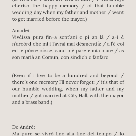
cherish the happy memory / of that humble
wedding day when my father and mother / went
to get married before the mayor.)
Amodei:
Vivèissa pura fin-a sent’ani e pì an là / a-i é
n’arcòrd che mi i l’avrai mai dësmentià: / a l’é col
ëd le pòvre nòsse, cand mè pare e mia mare / as
son marià an Comun, con sindich e fanfare.
(Even if I live to be a hundred and beyond /
there’s one memory I’ll never forget: / it’s that of
our humble wedding, when my father and my
mother / got married at City Hall, with the mayor
and a brass band.)
De Andrè:
Ma pure se vivrò fino alla fine del tempo / Io