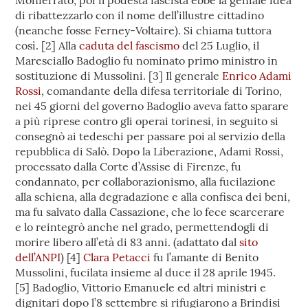
Monferrato, poi il podestà fascista ebbe la geniale idea
di ribattezzarlo con il nome dell’illustre cittadino
(neanche fosse Ferney-Voltaire). Si chiama tuttora
così. [2] Alla
caduta del fascismo
del 25 Luglio, il
Maresciallo Badoglio fu nominato primo ministro in
sostituzione di Mussolini. [3] Il generale
Enrico Adami
Rossi
, comandante della difesa territoriale di Torino,
nei 45 giorni del governo Badoglio aveva fatto sparare
a più riprese contro gli operai torinesi, in seguito si
consegnò ai tedeschi per passare poi al servizio della
repubblica di Salò. Dopo la Liberazione, Adami Rossi,
processato dalla Corte d’Assise di Firenze, fu
condannato, per collaborazionismo, alla fucilazione
alla schiena, alla degradazione e alla confisca dei beni,
ma fu salvato dalla Cassazione, che lo fece scarcerare
e lo reintegrò anche nel grado, permettendogli di
morire libero all’età di 83 anni. (adattato dal
sito
dell’ANPI
) [4]
Clara Petacci
fu l’amante di Benito
Mussolini, fucilata insieme al duce il 28 aprile 1945.
[5] Badoglio, Vittorio Emanuele ed altri ministri e
dignitari dopo l’8 settembre si rifugiarono a Brindisi