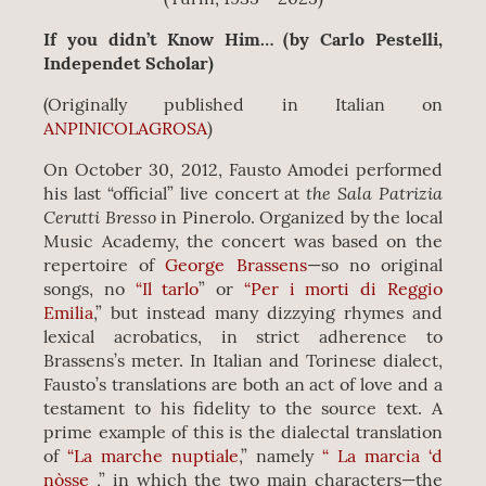
If you didn’t Know Him… (by Carlo Pestelli,
Independet Scholar)
(Originally published in Italian on
ANPINICOLAGROSA
)
On October 30, 2012, Fausto Amodei performed
the Sala Patrizia
his last “official” live concert at
Cerutti Bresso
in Pinerolo. Organized by the local
Music Academy, the concert was based on the
repertoire of
George Brassens
—so no original
songs, no
“Il
tarlo
” or
“Per i morti di Reggio
Emilia
,” but instead many dizzying rhymes and
lexical acrobatics, in strict adherence to
Brassens’s meter. In Italian and Torinese dialect,
Fausto’s translations are both an act of love and a
testament to his fidelity to the source text. A
prime example of this is the dialectal translation
of
“La marche nuptiale
,” namely
“ La marcia ‘d
nòsse
,” in which the two main characters—the