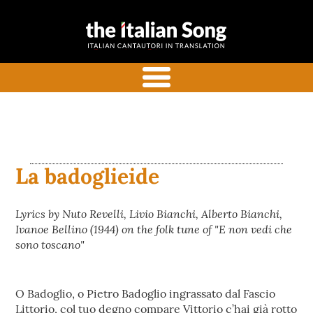
the italian
Italian songs in translation
song
with commentaries
menu
La badoglieide
Lyrics by Nuto Revelli, Livio Bianchi, Alberto Bianchi,
Ivanoe Bellino (1944) on the folk tune of "E non vedi che
sono toscano"
O Badoglio, o Pietro Badoglio ingrassato dal Fascio
Littorio, col tuo degno compare Vittorio c’hai già rotto