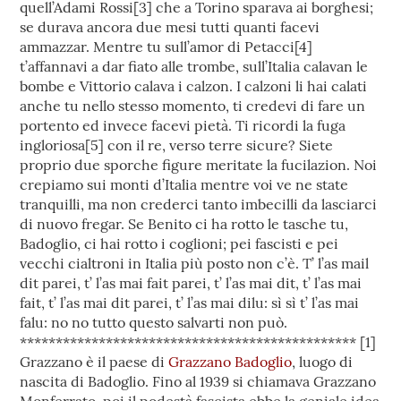
quell’Adami Rossi[3] che a Torino sparava ai borghesi;
se durava ancora due mesi tutti quanti facevi
ammazzar. Mentre tu sull’amor di Petacci[4]
t’affannavi a dar fiato alle trombe, sull’Italia calavan le
bombe e Vittorio calava i calzon. I calzoni li hai calati
anche tu nello stesso momento, ti credevi di fare un
portento ed invece facevi pietà. Ti ricordi la fuga
ingloriosa[5] con il re, verso terre sicure? Siete
proprio due sporche figure meritate la fucilazion. Noi
crepiamo sui monti d’Italia mentre voi ve ne state
tranquilli, ma non crederci tanto imbecilli da lasciarci
di nuovo fregar. Se Benito ci ha rotto le tasche tu,
Badoglio, ci hai rotto i coglioni; pei fascisti e pei
vecchi cialtroni in Italia più posto non c’è. T’ l’as mail
dit parei, t’ l’as mai fait parei, t’ l’as mai dit, t’ l’as mai
fait, t’ l’as mai dit parei, t’ l’as mai dilu: sì sì t’ l’as mai
falu: no no tutto questo salvarti non può.
*********************************************** [1]
Grazzano è il paese di
Grazzano Badoglio
, luogo di
nascita di Badoglio. Fino al 1939 si chiamava Grazzano