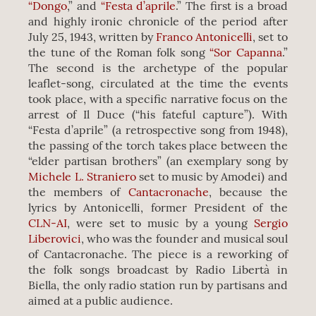
“Dongo
,” and
“Festa d’aprile
.” The first is a broad
and highly ironic chronicle of the period after
July 25, 1943, written by
Franco Antonicelli
, set to
the tune of the Roman folk song
“Sor Capanna
.”
The second is the archetype of the popular
leaflet-song, circulated at the time the events
took place, with a specific narrative focus on the
arrest of Il Duce (“his fateful capture”). With
“Festa d’aprile” (a retrospective song from 1948),
the passing of the torch takes place between the
“elder partisan brothers” (an exemplary song by
Michele L. Straniero
set to music by Amodei) and
the members of
Cantacronache
, because the
lyrics by Antonicelli, former President of the
CLN-AI
, were set to music by a young
Sergio
Liberovici
, who was the founder and musical soul
of Cantacronache. The piece is a reworking of
the folk songs broadcast by Radio Libertà in
Biella, the only radio station run by partisans and
aimed at a public audience.