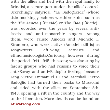
with the allies and fled with the royal family to
Brindisi, a secure port under the allies’ control.
Scorchingly satyrical, “La Badoglieide”–whose
title mockingly echoes worthier epics such as
The Aeneid
Eneide
The Iliad
Iliade
the
(L’
) or
(L’
)–
was recorded over the years by several anti-
fascist and anti-monarchic singers. Among
them, were Fausto Amodei and Michele L.
Straniero, who were active (Amodei still is) as
songwriters, left-wing activists and
ethnomusicologists.Curiously, however, during
the period 1944-1945, this song was also sung by
fascist groups who had reasons to voice their
anti-Savoy and anti-Badoglio feelings because
King Victor Emmanuel III and Marshall Pietro
Badoglio had turned their backs to Mussolini
and sided with the allies on September 8th,
1943, opening a rift in the country and the way
to the Liberation. More details can be found on
Atiwarsong.com
.