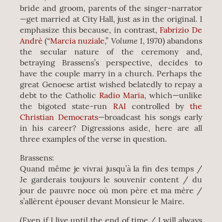
bride and groom, parents of the singer-narrator
—get married at City Hall, just as in the original. I
emphasize this because, in contrast,
Fabrizio De
Volume 1
Andrè
(
“Marcia nuziale
,”
, 1970) abandons
the secular nature of the ceremony and,
betraying Brassens’s perspective, decides to
have the couple marry in a church. Perhaps the
great Genoese artist wished belatedly to repay a
debt to the Catholic
Radio Maria
, which—unlike
the bigoted state-run
RAI
controlled by
the
Christian Democrats
—broadcast his songs early
in his career? Digressions aside, here are all
three examples of the verse in question.
Brassens:
Quand même je vivrai jusqu’à la fin des temps /
Je garderais toujours le souvenir content / du
jour de pauvre noce où mon père et ma mère /
s’allèrent épouser devant Monsieur le Maire.
(Even if I live until the end of time / I will always