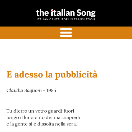
the italian
Italian songs in translation
song
with commentaries
menu
E adesso la pubblicità
Claudio Baglioni - 1985
Tu dietro un vetro guardi fuori
lungo il luccichio dei marciapiedi
e la gente si è dissolta nella sera.