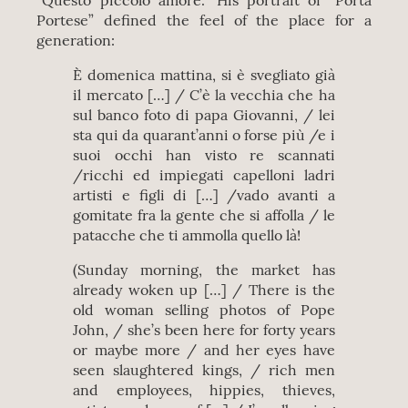
“Questo piccolo amore.” His portrait of “Porta
Portese” defined the feel of the place for a
generation:
È domenica mattina, si è svegliato già
il mercato […] / C’è la vecchia che ha
sul banco foto di papa Giovanni, / lei
sta qui da quarant’anni o forse più /e i
suoi occhi han visto re scannati
/ricchi ed impiegati capelloni ladri
artisti e figli di […] /vado avanti a
gomitate fra la gente che si affolla / le
patacche che ti ammolla quello là!
(Sunday morning, the market has
already woken up […] / There is the
old woman selling photos of Pope
John, / she’s been here for forty years
or maybe more / and her eyes have
seen slaughtered kings, / rich men
and employees, hippies, thieves,