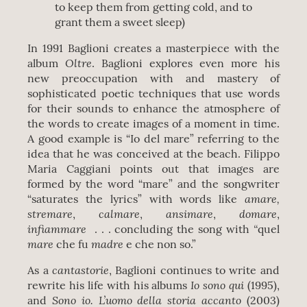
to keep them from getting cold, and to
grant them a sweet sleep)
In 1991 Baglioni creates a masterpiece with the
Oltre
album
. Baglioni explores even more his
new preoccupation with and mastery of
sophisticated poetic techniques that use words
for their sounds to enhance the atmosphere of
the words to create images of a moment in time.
A good example is “Io del mare” referring to the
idea that he was conceived at the beach. Filippo
Maria Caggiani points out that images are
formed by the word “mare” and the songwriter
amare,
“saturates the lyrics” with words like
stremare
calmare
ansimare
domare
,
,
,
,
infiammare
“
. . . concluding the song with
quel
mare
madre
che fu
e che non so.”
cantastorie
As a
, Baglioni continues to write and
Io sono qui
rewrite his life with his albums
(1995),
Sono io. L’uomo della storia accanto
and
(2003)