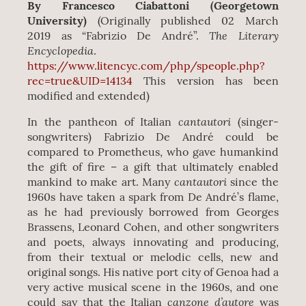
By Francesco Ciabattoni (Georgetown
University)
(
Originally published 02 March
The Literary
2019 as “Fabrizio De André”.
Encyclopedia
.
https://www.litencyc.com/php/speople.php?
rec=true&UID=14134
This version has been
modified and extended)
cantautori
In the pantheon of Italian
(singer-
songwriters) Fabrizio De André could be
compared to Prometheus, who gave humankind
the gift of fire – a gift that ultimately enabled
cantautori
mankind to make art. Many
since the
1960s have taken a spark from De André’s flame,
as he had previously borrowed from Georges
Brassens, Leonard Cohen, and other songwriters
and poets, always innovating and producing,
from their textual or melodic cells, new and
original songs. His native port city of Genoa had a
very active musical scene in the 1960s, and one
canzone d’autore
could say that the Italian
was