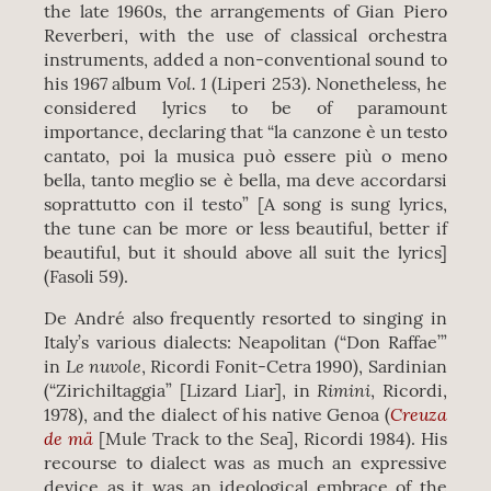
the late 1960s, the arrangements of Gian Piero
Reverberi, with the use of classical orchestra
instruments, added a non-conventional sound to
Vol. 1
his 1967 album
(Liperi 253). Nonetheless, he
considered lyrics to be of paramount
importance, declaring that “la canzone è un testo
cantato, poi la musica può essere più o meno
bella, tanto meglio se è bella, ma deve accordarsi
soprattutto con il testo” [A song is sung lyrics,
the tune can be more or less beautiful, better if
beautiful, but it should above all suit the lyrics]
(Fasoli 59).
De André also frequently resorted to singing in
Italy’s various dialects: Neapolitan (“Don Raffae’”
Le nuvole
in
, Ricordi Fonit-Cetra 1990), Sardinian
Rimini
(“Zirichiltaggia” [Lizard Liar], in
, Ricordi,
Creuza
1978), and the dialect of his native Genoa (
de mä
[Mule Track to the Sea], Ricordi 1984). His
recourse to dialect was as much an expressive
device as it was an ideological embrace of the