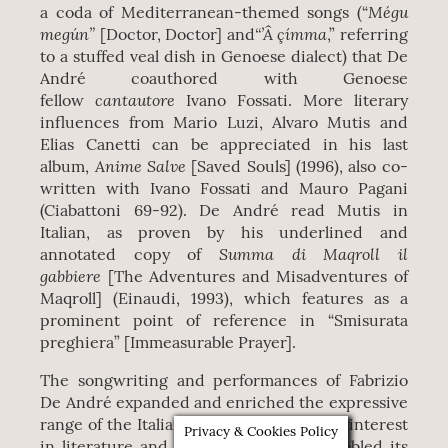
Mégu
a coda of Mediterranean-themed songs (“
megún”
“’Â çímma
[Doctor, Doctor] and
,” referring
to a stuffed veal dish in Genoese dialect) that De
André coauthored with Genoese
cantautore
fellow
Ivano Fossati. More literary
influences from Mario Luzi, Alvaro Mutis and
Elias Canetti can be appreciated in his last
Anime Salve
album,
[Saved Souls] (1996), also co-
written with Ivano Fossati and Mauro Pagani
(Ciabattoni 69-92). De André read Mutis in
Italian, as proven by his underlined and
Summa di Maqroll il
annotated copy of
gabbiere
[The Adventures and Misadventures of
Maqroll] (Einaudi, 1993), which features as a
prominent point of reference in “Smisurata
preghiera” [Immeasurable Prayer].
The songwriting and performances of Fabrizio
De André expanded and enriched the expressive
canzone d’autore
range of the Italian
. His interest
Privacy & Cookies Policy
in literature and in social outcasts ennobled its