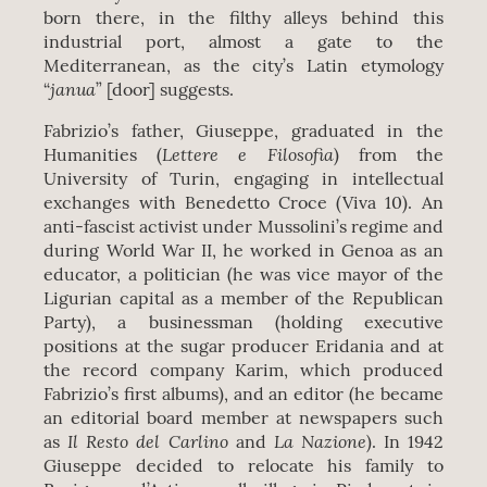
born there, in the filthy alleys behind this
industrial port, almost a gate to the
Mediterranean, as the city’s Latin etymology
janua
“
” [door] suggests.
Fabrizio’s father, Giuseppe, graduated in the
Lettere e Filosofia
Humanities (
) from the
University of Turin, engaging in intellectual
exchanges with Benedetto Croce (Viva 10). An
anti-fascist activist under Mussolini’s regime and
during World War II, he worked in Genoa as an
educator, a politician (he was vice mayor of the
Ligurian capital as a member of the Republican
Party), a businessman (holding executive
positions at the sugar producer Eridania and at
the record company Karim, which produced
Fabrizio’s first albums), and an editor (he became
an editorial board member at newspapers such
Il Resto del Carlino
La Nazione
as
and
). In 1942
Giuseppe decided to relocate his family to