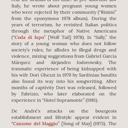
Italy, he wrote about pregnant young women
who were rejected by their community (“Rimini”
from the eponymous 1978 album). During the
years of terrorism, he revisited Italian politics
through the metaphor of Native Americans
(“
Coda di lupo
” [Wolf Tail] 1978). In “Sally,” the
story of a young woman who does not follow
society’s rules, he alludes to illegal drugs and
violence, mixing suggestions from Gabriel García
Márquez and Alejandro Jodorowsky. The
traumatic experience of being kidnapped with
his wife Dori Ghezzi in 1979 by Sardinian bandits
also found its way into his songwriting. After
months of captivity Dori was released, followed
by Fabrizio, who later elaborated on the
experience in “Hotel Supramonte” (1981).
De André’s attacks on the bourgeois
establishment and lifestyle appear evident in
“
Canzone del Maggio
” [Song of May] (1973). The