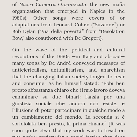
Nuova Camorra Organizzata
of
, the new mafia
organization that emerged in Naples in the
1980s). Other songs were covers of or
adaptations from Leonard Cohen (“Suzanne”) or
Bob Dylan (“Via della povertà,” from “Desolation
Row,” also coauthored with De Gregori).
On the wave of the political and cultural
revolutions of the 1960s —in Italy and abroad—
many songs by De André conveyed messages of
anticlericalism, antimilitarism, and anarchism
that the changing Italian society longed to hear
and consume. As he himself stated: “Ebbi ben
presto abbastanza chiaro che il mio lavoro doveva
camminare su due binari: l’ansia per una
giustizia sociale che ancora non esiste, e
l’illusione di poter partecipare in qualche modo a
un cambiamento del mondo. La seconda si è
sbriciolata ben presto, la prima rimane” [It was
soon quite clear that my work was to tread on