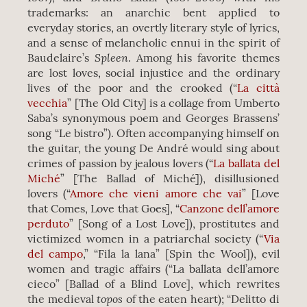
trademarks: an anarchic bent applied to
everyday stories, an overtly literary style of lyrics,
and a sense of melancholic ennui in the spirit of
Spleen
Baudelaire’s
. Among his favorite themes
are lost loves, social injustice and the ordinary
lives of the poor and the crooked (“
La città
vecchia
” [The Old City] is a collage from Umberto
Saba’s synonymous poem and Georges Brassens’
song “Le bistro”). Often accompanying himself on
the guitar, the young De André would sing about
crimes of passion by jealous lovers (“
La ballata del
Miché
” [The Ballad of Miché]), disillusioned
lovers (“
Amore che vieni amore che vai
” [Love
that Comes, Love that Goes], “
Canzone dell’amore
perduto
” [Song of a Lost Love]), prostitutes and
victimized women in a patriarchal society (“
Via
del campo
,” “Fila la lana” [Spin the Wool]), evil
women and tragic affairs (“La ballata dell’amore
cieco” [Ballad of a Blind Love], which rewrites
topos
the medieval
of the eaten heart); “Delitto di