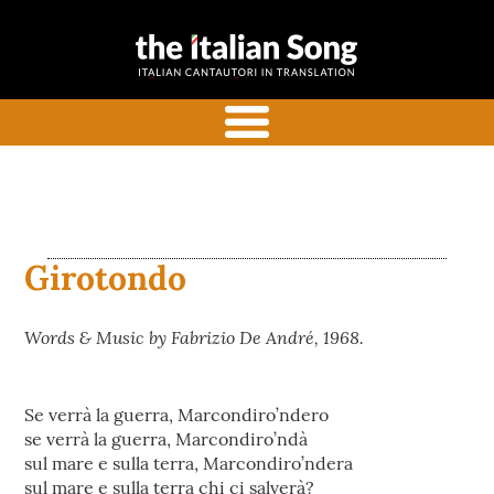
the italian
Italian songs in translation
song
with commentaries
menu
Girotondo
Words & Music by Fabrizio De André, 1968.
Se verrà la guerra, Marcondiro’ndero
se verrà la guerra, Marcondiro’ndà
sul mare e sulla terra, Marcondiro’ndera
sul mare e sulla terra chi ci salverà?