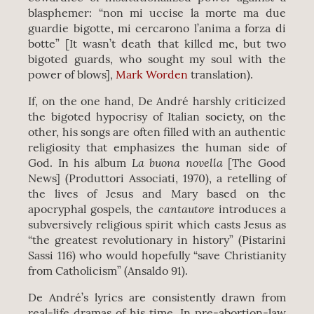
blasphemer: “non mi uccise la morte ma due
guardie bigotte, mi cercarono l’anima a forza di
botte” [It wasn’t death that killed me, but two
bigoted guards, who sought my soul with the
power of blows],
Mark Worden
translation).
If, on the one hand, De André harshly criticized
the bigoted hypocrisy of Italian society, on the
other, his songs are often filled with an authentic
religiosity that emphasizes the human side of
La buona novella
God. In his album
[The Good
News] (Produttori Associati, 1970), a retelling of
the lives of Jesus and Mary based on the
cantautore
apocryphal gospels, the
introduces a
subversively religious spirit which casts Jesus as
“the greatest revolutionary in history” (Pistarini
Sassi 116) who would hopefully “save Christianity
from Catholicism” (Ansaldo 91).
De André’s lyrics are consistently drawn from
real-life dramas of his time. In pre-abortion-law