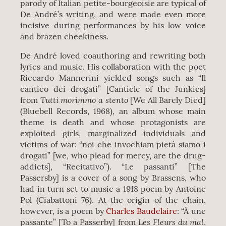
parody of Italian petite-bourgeoisie are typical of
De André’s writing, and were made even more
incisive during performances by his low voice
and brazen cheekiness.
De André loved coauthoring and rewriting both
lyrics and music. His collaboration with the poet
Riccardo Mannerini yielded songs such as “Il
cantico dei drogati” [Canticle of the Junkies]
Tutti morimmo a stento
from
[We All Barely Died]
(Bluebell Records, 1968), an album whose main
theme is death and whose protagonists are
exploited girls, marginalized individuals and
victims of war: “noi che invochiam pietà siamo i
drogati” [we, who plead for mercy, are the drug-
addicts], “Recitativo”). “Le passanti” [The
Passersby] is a cover of a song by Brassens, who
had in turn set to music a 1918 poem by Antoine
Pol (Ciabattoni 76). At the origin of the chain,
however, is a poem by
Charles Baudelaire
: “À une
Les Fleurs du mal
passante” [To a Passerby] from
,