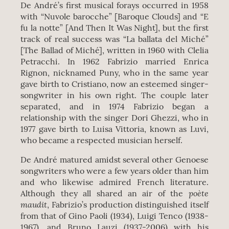
De André’s first musical forays occurred in 1958
with “Nuvole barocche” [Baroque Clouds] and “E
fu la notte” [And Then It Was Night], but the first
track of real success was “La ballata del Miché”
[The Ballad of Miché], written in 1960 with Clelia
Petracchi. In 1962 Fabrizio married Enrica
Rignon, nicknamed Puny, who in the same year
gave birth to Cristiano, now an esteemed singer-
songwriter in his own right. The couple later
separated, and in 1974 Fabrizio began a
relationship with the singer Dori Ghezzi, who in
1977 gave birth to Luisa Vittoria, known as Luvi,
who became a respected musician herself.
De André matured amidst several other Genoese
songwriters who were a few years older than him
and who likewise admired French literature.
poète
Although they all shared an air of the
maudit
, Fabrizio’s production distinguished itself
from that of Gino Paoli (1934), Luigi Tenco (1938-
1967), and Bruno Lauzi (1937-2006) with his