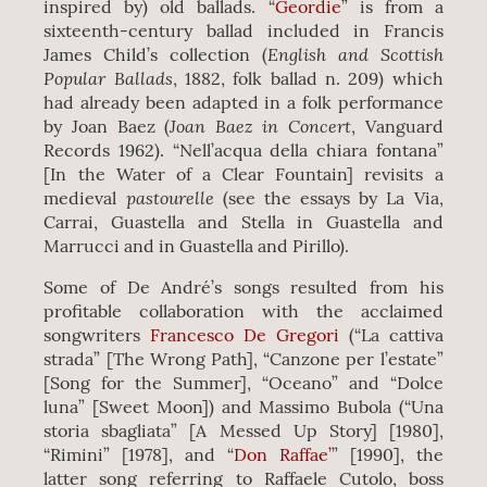
inspired by) old ballads. “
Geordie
” is from a
sixteenth-century ballad included in Francis
English and Scottish
James Child’s collection (
Popular Ballads
, 1882, folk ballad n. 209) which
had already been adapted in a folk performance
Joan Baez in Concert
by Joan Baez (
, Vanguard
Records 1962). “Nell’acqua della chiara fontana”
[In the Water of a Clear Fountain] revisits a
pastourelle
medieval
(see the essays by La Via,
Carrai, Guastella and Stella in Guastella and
Marrucci and in Guastella and Pirillo).
Some of De André’s songs resulted from his
profitable collaboration with the acclaimed
songwriters
Francesco De Gregori
(“La cattiva
strada” [The Wrong Path], “Canzone per l’estate”
[Song for the Summer], “Oceano” and “Dolce
luna” [Sweet Moon]) and Massimo Bubola (“Una
storia sbagliata” [A Messed Up Story] [1980],
“Rimini” [1978], and “
Don Raffae’
” [1990], the
latter song referring to Raffaele Cutolo, boss