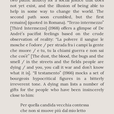
two paths: anxiety for a social justice that does
not yet exist, and the illusion of being able to
help in some way to change the world. The
second path soon crumbled, but the first
remains] (quoted in Romana). “Terzo intermezzo”
[Third Intermezzo] (1968) offers a glimpse of De
André’s pacifist feelings based on the crude
observation of reality: “La polvere il sangue le
mosche e l’odore / per strada fra i campi la gente
che muore / e tu, tu la chiami guerra e non sai
che cos’è” [The dust, the blood, the bugs and the
smell / in the streets and the fields people are
dying / and you, you call it war and don’t know
what it is]. “Il testamento” (1966) mocks a set of
bourgeois hypocritical figures in a bitterly
irreverent tone. A dying man lists a number of
gifts for the people who have been insincerely
close to him:
Per quella candida vecchia contessa
che non si muove più dal mio letto