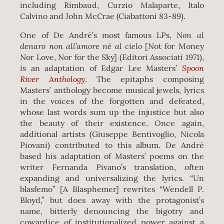
including Rimbaud, Curzio Malaparte, Italo
Calvino and John McCrae (Ciabattoni 83-89).
Non al
One of De André’s most famous LPs,
denaro non all’amore né al cielo
[Not for Money
Nor Love, Nor for the Sky] (Editori Associati 1971),
Spoon
is an adaptation of Edgar Lee Masters’
River Anthology
. The epitaphs composing
Masters’ anthology become musical jewels, lyrics
in the voices of the forgotten and defeated,
whose last words sum up the injustice but also
the beauty of their existence. Once again,
additional artists (Giuseppe Bentivoglio, Nicola
Piovani) contributed to this album. De André
based his adaptation of Masters’ poems on the
writer Fernanda Pivano’s translation, often
expanding and universalizing the lyrics. “Un
blasfemo” [A Blasphemer] rewrites “Wendell P.
Bloyd,” but does away with the protagonist’s
name, bitterly denouncing the bigotry and
cowardice of institutionalized power against a