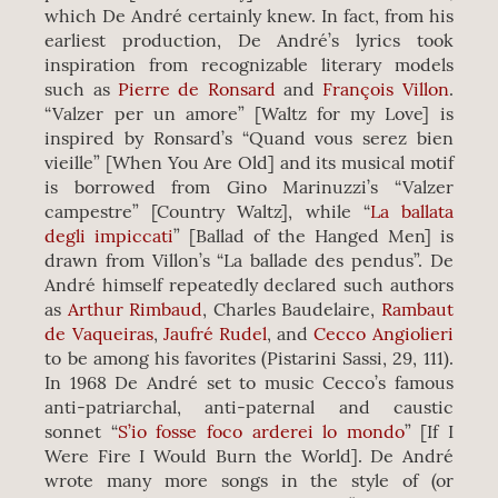
which De André certainly knew. In fact, from his
earliest production, De André’s lyrics took
inspiration from recognizable literary models
such as
Pierre de Ronsard
and
François Villon
.
“Valzer per un amore” [Waltz for my Love] is
inspired by Ronsard’s “Quand vous serez bien
vieille” [When You Are Old] and its musical motif
is borrowed from Gino Marinuzzi’s “Valzer
campestre” [Country Waltz], while “
La ballata
degli impiccati
” [Ballad of the Hanged Men] is
drawn from Villon’s “La ballade des pendus”. De
André himself repeatedly declared such authors
as
Arthur Rimbaud
, Charles Baudelaire,
Rambaut
de Vaqueiras
,
Jaufré Rudel
, and
Cecco Angiolieri
to be among his favorites (Pistarini Sassi, 29, 111).
In 1968 De André set to music Cecco’s famous
anti-patriarchal, anti-paternal and caustic
sonnet “
S’io fosse foco arderei lo mondo
” [If I
Were Fire I Would Burn the World]. De André
wrote many more songs in the style of (or