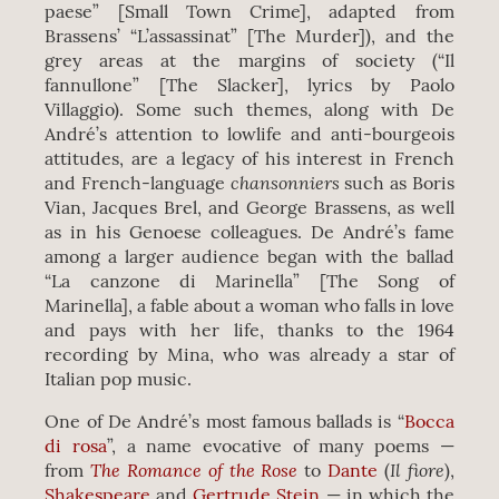
paese” [Small Town Crime], adapted from
Brassens’ “L’assassinat” [The Murder]), and the
grey areas at the margins of society (“Il
fannullone” [The Slacker], lyrics by Paolo
Villaggio). Some such themes, along with De
André’s attention to lowlife and anti-bourgeois
attitudes, are a legacy of his interest in French
chansonniers
and French-language
such as Boris
Vian, Jacques Brel, and George Brassens, as well
as in his Genoese colleagues. De André’s fame
among a larger audience began with the ballad
“La canzone di Marinella” [The Song of
Marinella], a fable about a woman who falls in love
and pays with her life, thanks to the 1964
recording by Mina, who was already a star of
Italian pop music.
One of De André’s most famous ballads is “
Bocca
di rosa
”, a name evocative of many poems —
The Romance of the Rose
Il fiore
from
to
Dante
(
),
Shakespeare
and
Gertrude Stein
— in which the