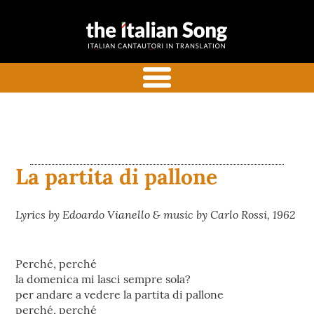
the italian
Italian songs in translation
song
with commentaries
menu
La partita di pallone
Lyrics by Edoardo Vianello & music by Carlo Rossi, 1962
Perché, perché
la domenica mi lasci sempre sola?
per andare a vedere la partita di pallone
perché, perché