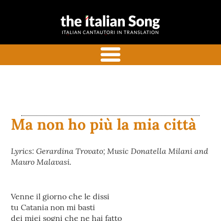
the italian
Italian songs in translation
song
with commentaries
menu
Ma non ho più la mia città
Lyrics: Gerardina Trovato; Music Donatella Milani and
Mauro Malavasi.
Venne il giorno che le dissi
tu Catania non mi basti
dei miei sogni che ne hai fatto