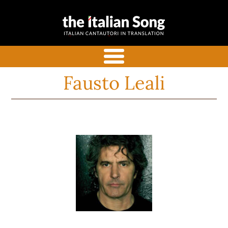
the italian
Canzoni italiane tradotte e
song
commentate in inglese
menu
Fausto Leali