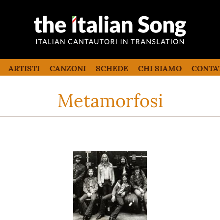
the italian song
Canzoni italiane tradotte e commentate
in inglese
ARTISTI
CANZONI
SCHEDE
CHI SIAMO
CONTA
Metamorfosi