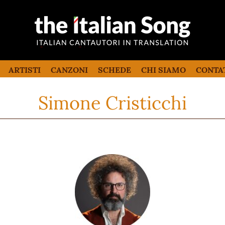
the italian song
Canzoni italiane tradotte e commentate
in inglese
ARTISTI
CANZONI
SCHEDE
CHI SIAMO
CONTA
Simone Cristicchi