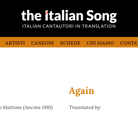
the italian song
Canzoni italiane tradotte e commentate
in inglese
ARTISTI
CANZONI
SCHEDE
CHI SIAMO
CONTA
Again
io Mattone (Ancora 1981)
Translated by: