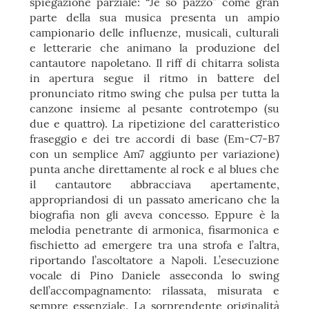
spiegazione parziale: “Je so pazzo” come gran
parte della sua musica presenta un ampio
campionario delle influenze, musicali, culturali
e letterarie che animano la produzione del
cantautore napoletano. Il riff di chitarra solista
in apertura segue il ritmo in battere del
pronunciato ritmo swing che pulsa per tutta la
canzone insieme al pesante controtempo (su
due e quattro). La ripetizione del caratteristico
fraseggio e dei tre accordi di base (Em-C7-B7
con un semplice Am7 aggiunto per variazione)
punta anche direttamente al rock e al blues che
il cantautore abbracciava apertamente,
appropriandosi di un passato americano che la
biografia non gli aveva concesso. Eppure è la
melodia penetrante di armonica, fisarmonica e
fischietto ad emergere tra una strofa e l’altra,
riportando l’ascoltatore a Napoli. L’esecuzione
vocale di Pino Daniele asseconda lo swing
dell’accompagnamento: rilassata, misurata e
sempre essenziale. La sorprendente originalità