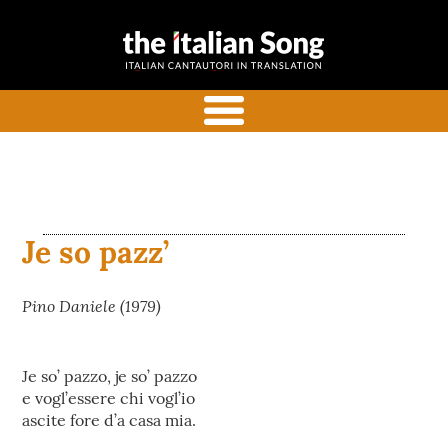
the italian
Canzoni italiane tradotte e
song
commentate in inglese
menu
Je so pazz’
Pino Daniele (1979)
Je so’ pazzo, je so’ pazzo
e vogl’essere chi vogl’io
ascite fore d’a casa mia.