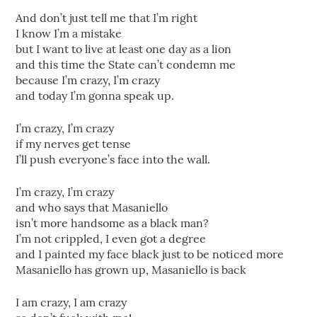
And don’t just tell me that I’m right
I know I’m a mistake
but I want to live at least one day as a lion
and this time the State can’t condemn me
because I’m crazy, I’m crazy
and today I’m gonna speak up.
I’m crazy, I’m crazy
if my nerves get tense
I’ll push everyone’s face into the wall.
I’m crazy, I’m crazy
and who says that Masaniello
isn’t more handsome as a black man?
I’m not crippled, I even got a degree
and I painted my face black just to be noticed more
Masaniello has grown up, Masaniello is back
I am crazy, I am crazy