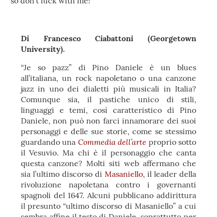
so don’t fuck with me!
Di Francesco Ciabattoni (Georgetown
University).
“Je so pazz” di Pino Daniele è un blues
all’italiana, un rock napoletano o una canzone
jazz in uno dei dialetti più musicali in Italia?
Comunque sia, il pastiche unico di stili,
linguaggi e temi, così caratteristico di Pino
Daniele, non può non farci innamorare dei suoi
personaggi e delle sue storie, come se stessimo
Commedia dell’arte
guardando una
proprio sotto
il Vesuvio. Ma chi è il personaggio che canta
questa canzone? Molti siti web affermano che
sia l’ultimo discorso di
Masaniello
, il leader della
rivoluzione napoletana contro i governanti
spagnoli del 1647. Alcuni pubblicano addirittura
il presunto “ultimo discorso di Masaniello” a cui
sembra affine il testo di Daniele, soprattutto per