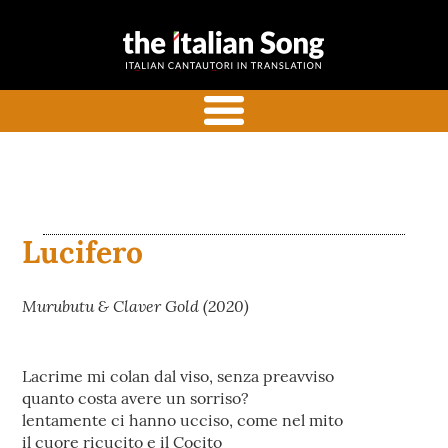
the italian
Canzoni italiane tradotte e
song
commentate in inglese
menu
Lucifero
Murubutu & Claver Gold (2020)
Lacrime mi colan dal viso, senza preavviso
quanto costa avere un sorriso?
lentamente ci hanno ucciso, come nel mito
il cuore ricucito e il Cocito