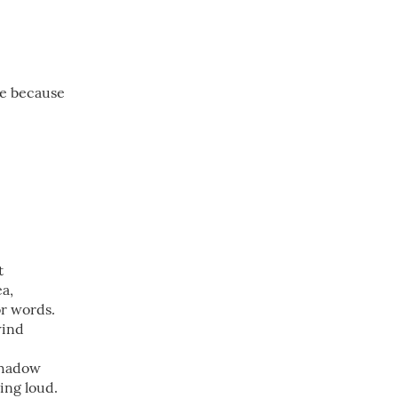
re because
t
ea,
or words.
wind
shadow
ing loud.