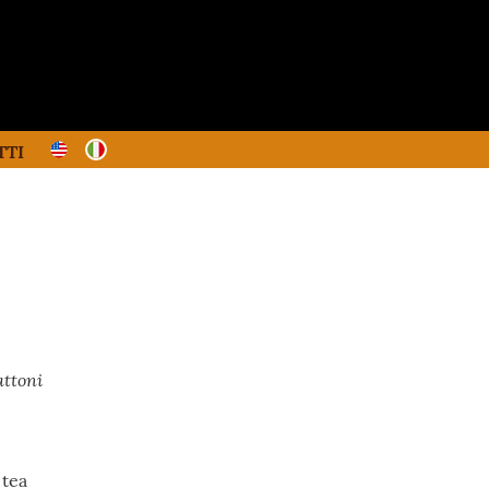
TTI
attoni
 tea