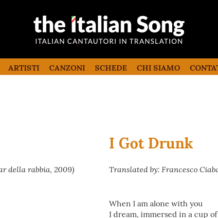
the italian song
Canzoni italiane tradotte e commentate
in inglese
ARTISTI
CANZONI
SCHEDE
CHI SIAMO
CONTA
I Got Drunk
r della rabbia, 2009)
Translated by: Francesco Ciab
When I am alone with you
I dream, immersed in a cup of