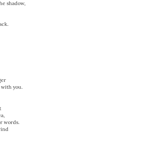
the shadow,
ack.
ger
m with you.
t
ea,
or words.
wind