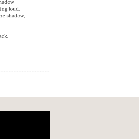
shadow
ing loud.
the shadow,
ack.