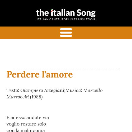
the italian
Canzoni italiane tradotte e
song
commentate in inglese
menu
Perdere l’amore
Testo: Giampiero Artegiani;Musica: Marcello
Marrocchi (1988)
E adesso andate via
voglio restare solo
con la malinconia