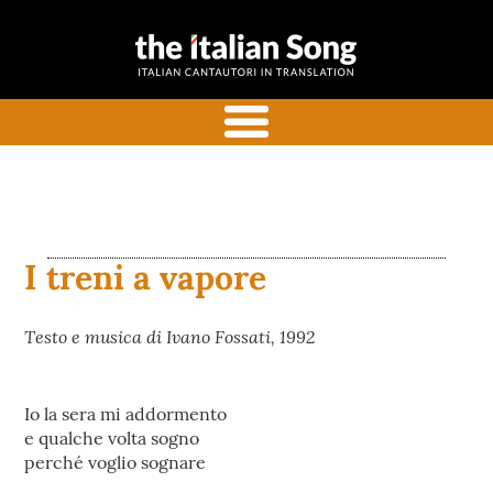
the italian
Italian songs in translation
song
with commentaries
menu
I treni a vapore
Testo e musica di Ivano Fossati, 1992
Io la sera mi addormento
e qualche volta sogno
perché voglio sognare