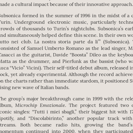
made a cultural impact because of their innovative approach
Subsonica formed in the summer of 1996 in the midst of a c
Turin. Underground electronic music, particularly tech
crowds of thousands to Turin’s nightclubs. Subsonica’s ea
and simultaneously helped define this scene. In their own wor
tutto nei club. La nostra storia parte da li’” (Subsonica).
consisted of Samuel Umberto Romano as the lead singer, M
Casacci as the guitarist, Davide “Boosta” Dileo as the keyboa
Matta as the drummer, and Pierfunk as the bassist (who wa
Luca “Vicio” Vicini). Their self-titled debut album, released in
rock, yet already experimental. Although the record achiev
on the charts rather than immediate stardom, it positioned Su
rising new wave of Italian bands.
The group’s major breakthrough came in 1999 with the rele
Microchip Emozionale
album,
. The project featured two 
iconic singles: “Tutti i miei sbagli,” their biggest hit with 
Spotify, and “Discolabirinto,” another popular track wit
streams. Both became radio hits, growing the band’s
momentum continued into 2000, when they participated 