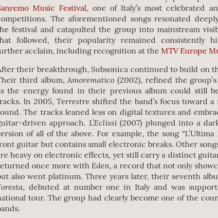
Sanremo Music Festival
, one of Italy’s most celebrated a
competitions. The aforementioned songs resonated deepl
the festival and catapulted the group into mainstream visib
that followed, their popularity remained consistently h
further acclaim, including recognition at the
MTV Europe Mu
After their breakthrough, Subsonica continued to build on 
Amorematico
Their third album,
(2002), refined the group’s
as the energy found in their previous album could still 
Terrestre
tracks. In 2005,
shifted the band’s focus toward a
sound. The tracks leaned less on digital textures and embr
L’Eclissi
guitar-driven approach.
(2007) plunged into a dar
version of all of the above. For example, the song “L’Ultima 
front guitar but contains small electronic breaks. Other song
are heavy on electronic effects, yet still carry a distinct guit
Eden
returned once more with
, a record that not only show
but also went platinum. Three years later, their seventh al
Foresta
, debuted at number one in Italy and was support
national tour. The group had clearly become one of the cou
bands.