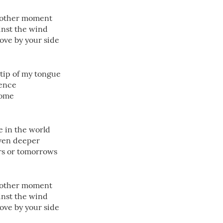
another moment
ainst the wind
ove by your side
 tip of my tongue
gence
home
le in the world
ven deeper
rs or tomorrows
another moment
ainst the wind
ove by your side