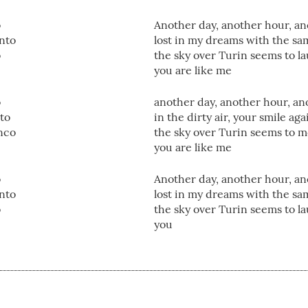
o
Another day, another hour, 
ento
lost in my dreams with the s
o
the sky over Turin seems to l
you are like me
o
another day, another hour, a
nto
in the dirty air, your smile ag
anco
the sky over Turin seems to m
you are like me
o
Another day, another hour, 
ento
lost in my dreams with the s
o
the sky over Turin seems to l
you