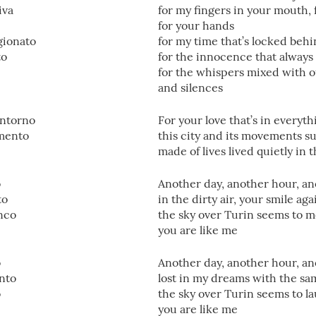
iva
for my fingers in your mouth, f
for your hands
gionato
for my time that’s locked beh
to
for the innocence that always f
for the whispers mixed with o
and silences
intorno
For your love that’s in everyt
imento
this city and its movements 
made of lives lived quietly in
o
Another day, another hour, 
to
in the dirty air, your smile ag
anco
the sky over Turin seems to m
you are like me
o
Another day, another hour, 
ento
lost in my dreams with the s
o
the sky over Turin seems to l
you are like me