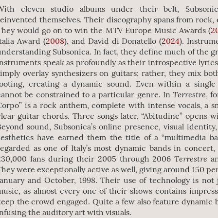
With eleven studio albums under their belt, Subsonic
reinvented themselves. Their discography spans from rock, 
They would go on to win the MTV Europe Music Awards (
2
Italia Award (
2008
), and David di Donatello (
2024
). Instrum
understanding Subsonica. In fact, they define much of the gro
instruments speak as profoundly as their introspective lyric
simply overlay synthesizers on guitars; rather, they mix bo
footing, creating a dynamic sound. Even within a single
Terrestre
cannot be constrained to a particular genre. In
, f
Corpo” is a rock anthem, complete with intense vocals, a s
clear guitar chords. Three songs later, “Abitudine” opens w
Beyond sound, Subsonica’s online presence, visual identity
aesthetics have earned them the title of a “multimedia ban
regarded as one of Italy’s most dynamic bands in concert, 
Terrestre
230,000 fans during their 2005 through 2006
a
They were exceptionally active as well, giving around 150 
January and October, 1998. Their use of technology is not j
music, as almost every one of their shows contains impressi
keep the crowd engaged. Quite a few also feature dynamic b
infusing the auditory art with visuals.