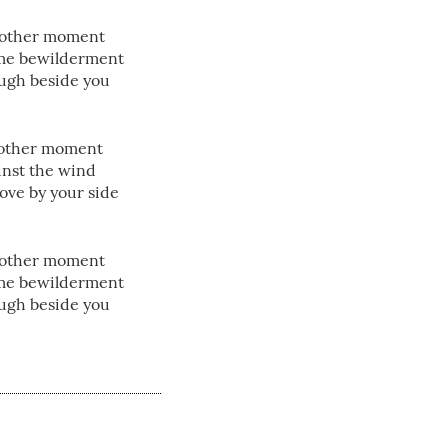
another moment
ame bewilderment
augh beside you
nother moment
ainst the wind
ove by your side
another moment
ame bewilderment
augh beside you