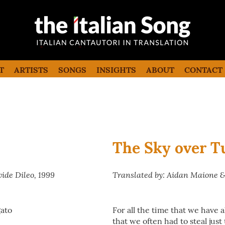
the italian song
Italian songs in translation with
commentaries
T
ARTISTS
SONGS
INSIGHTS
ABOUT
CONTACT
The Sky over T
ide Dileo, 1999
Translated by: Aidan Maione &
gato
For all the time that we have
that we often had to steal just