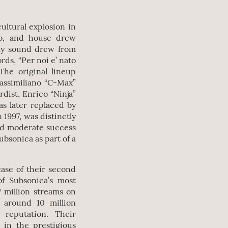
.
ultural explosion in
no, and house drew
rly sound drew from
ds, “Per noi e’ nato
 The original lineup
assimiliano “C-Max”
rdist, Enrico “Ninja”
s later replaced by
 1997, was distinctly
ed moderate success
bsonica as part of a
ase of their second
of Subsonica’s most
17 million streams on
h around 10 million
 reputation. Their
in the prestigious