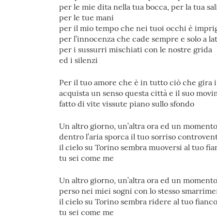
per le mie dita nella tua bocca, per la tua sal
per le tue mani
per il mio tempo che nei tuoi occhi è impri
per l’innocenza che cade sempre e solo a la
per i sussurri mischiati con le nostre grida
ed i silenzi
Per il tuo amore che è in tutto ciò che gira 
acquista un senso questa città e il suo mov
fatto di vite vissute piano sullo sfondo
Un altro giorno, un’altra ora ed un moment
dentro l’aria sporca il tuo sorriso controven
il cielo su Torino sembra muoversi al tuo fi
tu sei come me
Un altro giorno, un’altra ora ed un moment
perso nei miei sogni con lo stesso smarrim
il cielo su Torino sembra ridere al tuo fianc
tu sei come me