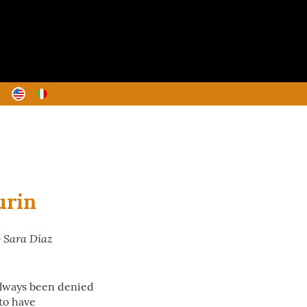
urin
 Sara Díaz
 always been denied
 to have