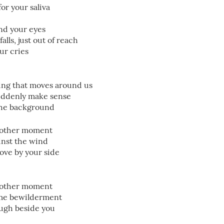
or your saliva
ind your eyes
alls, just out of reach
ur cries
hing that moves around us
suddenly make sense
 the background
another moment
ainst the wind
ove by your side
another moment
ame bewilderment
augh beside you