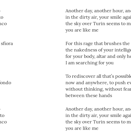
o
Another day, another hour, 
to
in the dirty air, your smile ag
anco
the sky over Turin seems to m
you are like me
 sfiora
For this rage that brushes the
the nakedness of your intelli
for your body, altar and only 
I am searching for you
To rediscover all that’s possib
fondo
now and anywhere, to push e
without thinking, without fea
between these hands
o
Another day, another hour, 
nto
in the dirty air, your smile ag
anco
the sky over Turin seems to m
you are like me