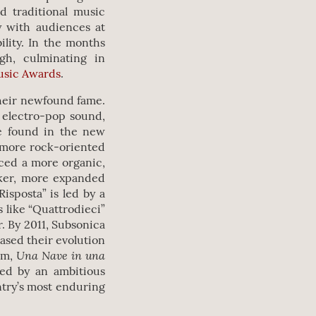
nd traditional music
y with audiences at
ility. In the months
igh, culminating in
sic Awards
.
their newfound fame.
 electro-pop sound,
be found in the new
 more rock-oriented
aced a more organic,
ker, more expanded
Risposta” is led by a
s like “Quattrodieci”
ar. By 2011, Subsonica
cased their evolution
Una Nave in una
bum,
ed by an ambitious
ntry’s most enduring