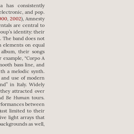
a has consistently
electronic, and pop.
000
,
2002
), Amnesty
entals are central to
up’s identity: their
s. The band does not
th elements on equal
 album, their songs
or example, “Corpo A
mooth bass line, and
ith a melodic synth.
, and use of modern
d” in Italy. Widely
they attracted over
Be
Human
nd
tours.
performances between
ust limited to their
ve light arrays that
ackgrounds as well,