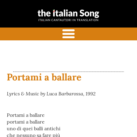
the italian
Italian songs in translation
song
with commentaries
menu
Portami a ballare
Lyrics & Music by Luca Barbarossa, 1992
Portami a ballare
portami a ballare
uno di quei balli antichi
che nessuno sa fare più