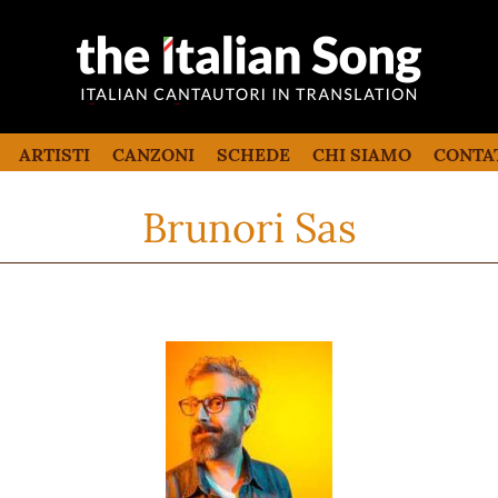
the italian song
Canzoni italiane tradotte e commentate
in inglese
ARTISTI
CANZONI
SCHEDE
CHI SIAMO
CONTA
Brunori Sas