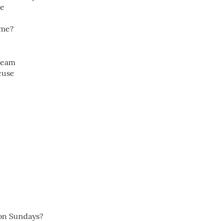
me
ime?
 team
cuse
.
 on Sundays?