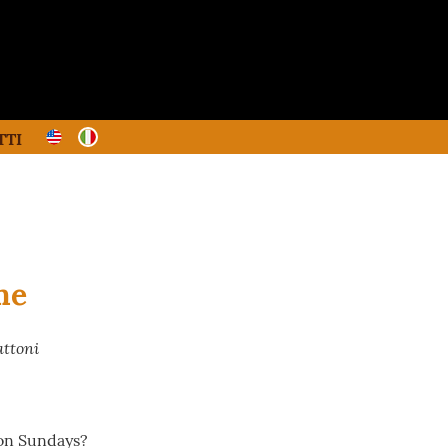
TTI
me
attoni
 on Sundays?