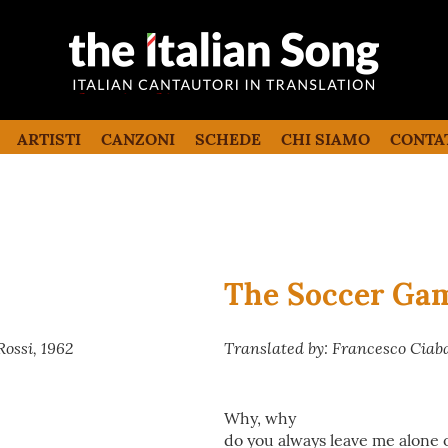
the italian song
Canzoni italiane tradotte e commentate
in inglese
ARTISTI
CANZONI
SCHEDE
CHI SIAMO
CONTA
The Soccer Ga
Rossi, 1962
Translated by: Francesco Ciab
Why, why
do you always leave me alone