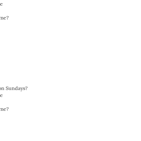
me
ime?
 on Sundays?
me
ime?