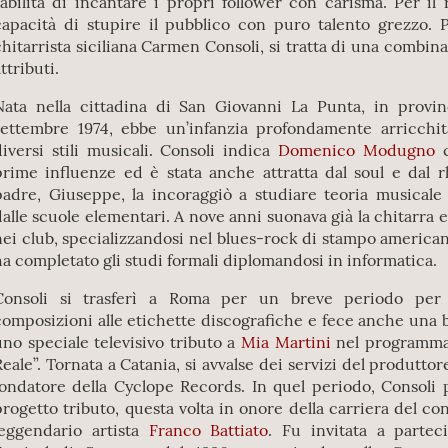
l’abilità di incantare i propri follower con carisma. Per il 
capacità di stupire il pubblico con puro talento grezzo. P
chitarrista siciliana Carmen Consoli, si tratta di una combina
ttributi.
Nata nella cittadina di San Giovanni La Punta, in provinc
settembre 1974, ebbe un’infanzia profondamente arricchita
diversi stili musicali. Consoli indica
Domenico Modugno
c
prime influenze ed è stata anche attratta dal soul e dal 
padre, Giuseppe, la incoraggiò a studiare teoria musicale
dalle scuole elementari. A nove anni suonava già la chitarra e a
nei club, specializzandosi nel blues-rock di stampo americ
ha completato gli studi formali diplomandosi in informatica.
Consoli si trasferì a Roma per un breve periodo per
composizioni alle etichette discografiche e fece anche una 
uno speciale televisivo tributo a
Mia Martini
nel programma
Reale”. Tornata a Catania, si avvalse dei servizi del produttor
fondatore della Cyclope Records. In quel periodo, Consoli 
progetto tributo, questa volta in onore della carriera del co
leggendario artista
Franco Battiato
. Fu invitata a partec