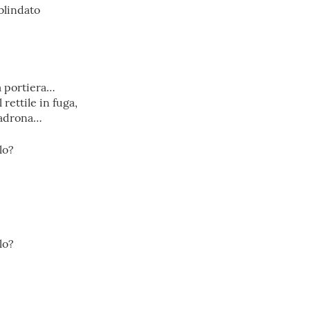
 blindato
a portiera…
rettile in fuga,
 padrona…
lo?
lo?