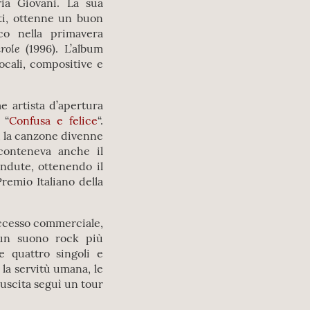
ria Giovani. La sua
uti, ottenne un buon
ico nella primavera
role
(1996). L’album
vocali, compositive e
e artista d’apertura
 “
Confusa e felice
“.
, la canzone divenne
 conteneva anche il
ndute, ottenendo il
Premio Italiano della
uccesso commerciale,
 un suono rock più
e quattro singoli e
la servitù umana, le
l’uscita seguì un tour