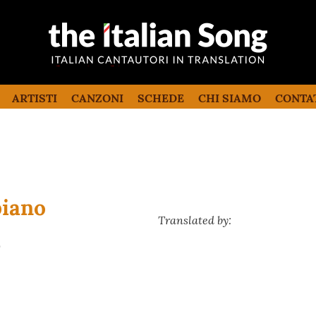
the italian song
Canzoni italiane tradotte e commentate
in inglese
ARTISTI
CANZONI
SCHEDE
CHI SIAMO
CONTA
piano
Translated by:
)