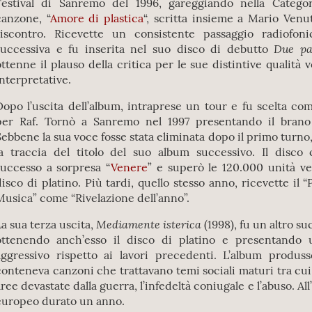
Festival di Sanremo del 1996, gareggiando nella Catego
canzone, “
Amore di plastica
“, scritta insieme a Mario Ven
riscontro. Ricevette un consistente passaggio radiofon
Due pa
successiva e fu inserita nel suo disco di debutto
ottenne il plauso della critica per le sue distintive qualità 
interpretative.
Dopo l’uscita dell’album, intraprese un tour e fu scelta com
per Raf. Tornò a Sanremo nel 1997 presentando il brano
Sebbene la sua voce fosse stata eliminata dopo il primo turno
la traccia del titolo del suo album successivo. Il disco
successo a sorpresa “
Venere
” e superò le 120.000 unità ve
disco di platino. Più tardi, quello stesso anno, ricevette il “
Musica” come “Rivelazione dell’anno”.
Mediamente isterica
La sua terza uscita,
(1998), fu un altro s
ottenendo anch’esso il disco di platino e presentando
aggressivo rispetto ai lavori precedenti. L’album produss
conteneva canzoni che trattavano temi sociali maturi tra cui 
aree devastate dalla guerra, l’infedeltà coniugale e l’abuso. Al
europeo durato un anno.