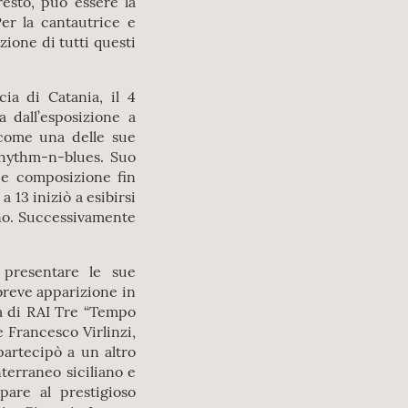
resto, può essere la
er la cantautrice e
zione di tutti questi
ia di Catania, il 4
 dall’esposizione a
ome una delle sue
rhythm-n-blues. Suo
 e composizione fin
 13 iniziò a esibirsi
ano. Successivamente
 presentare le sue
breve apparizione in
 di RAI Tre “Tempo
e Francesco Virlinzi,
partecipò a un altro
nterraneo siciliano e
ipare al prestigioso