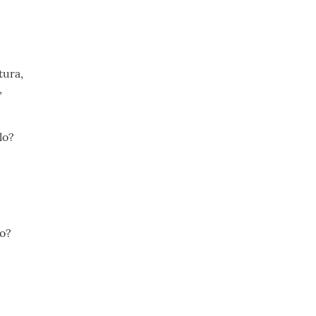
tura,
,
lo?
lo?