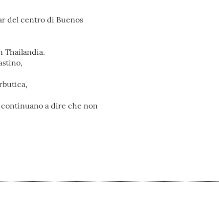
bar del centro di Buenos
n Thailandia.
astino,
rbutica,
a continuano a dire che non