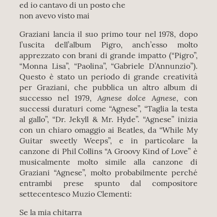
ed io cantavo di un posto che
non avevo visto mai
Graziani lancia il suo primo tour nel 1978, dopo
l’uscita dell’album Pigro, anch’esso molto
apprezzato con brani di grande impatto (“Pigro”,
“Monna Lisa”, “Paolina”, “Gabriele D’Annunzio”).
Questo è stato un periodo di grande creatività
per Graziani, che pubblica un altro album di
Agnese dolce Agnese
successo nel 1979,
, con
successi duraturi come “Agnese”, “Taglia la testa
al gallo”, “Dr. Jekyll & Mr. Hyde”. “Agnese” inizia
con un chiaro omaggio ai Beatles, da “While My
Guitar sweetly Weeps”, e in particolare la
canzone di Phil Collins “A Groovy Kind of Love” è
musicalmente molto simile alla canzone di
Graziani “Agnese”, molto probabilmente perché
entrambi prese spunto dal compositore
settecentesco Muzio Clementi:
Se la mia chitarra