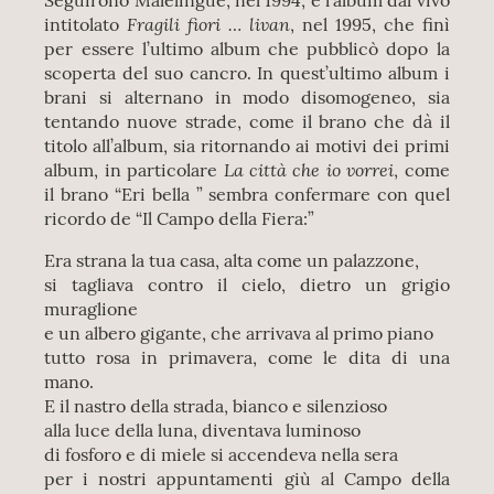
Seguirono Malelingue, nel 1994, e l’album dal vivo
Fragili fiori … livan
intitolato
, nel 1995, che finì
per essere l’ultimo album che pubblicò dopo la
scoperta del suo cancro. In quest’ultimo album i
brani si alternano in modo disomogeneo, sia
tentando nuove strade, come il brano che dà il
titolo all’album, sia ritornando ai motivi dei primi
La città che io vorrei
album, in particolare
, come
il brano “Eri bella ” sembra confermare con quel
ricordo de “Il Campo della Fiera:”
Era strana la tua casa, alta come un palazzone,
si tagliava contro il cielo, dietro un grigio
muraglione
e un albero gigante, che arrivava al primo piano
tutto rosa in primavera, come le dita di una
mano.
E il nastro della strada, bianco e silenzioso
alla luce della luna, diventava luminoso
di fosforo e di miele si accendeva nella sera
per i nostri appuntamenti giù al Campo della