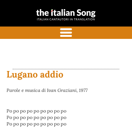
the italian
Canzoni italiane tradotte e
song
commentate in inglese
menu
Lugano addio
Parole e musica di Ivan Graziani, 1977
Po po po po po po po po po
Po po po po po po po po po
Po po po po po po po po po