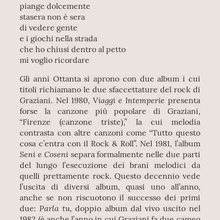
piange dolcemente
stasera non è sera
di vedere gente
e i giochi nella strada
che ho chiusi dentro al petto
mi voglio ricordare
Gli anni Ottanta si aprono con due album i cui
titoli richiamano le due sfaccettature del rock di
Viaggi e Intemperie
Graziani. Nel 1980,
presenta
forse la canzone più popolare di Graziani,
“Firenze (canzone triste),” la cui melodia
contrasta con altre canzoni come “Tutto questo
cosa c’entra con il Rock & Roll”. Nel 1981, l’album
Seni e Coseni
separa formalmente nelle due parti
del lungo l’esecuzione dei brani melodici da
quelli prettamente rock. Questo decennio vede
l’uscita di diversi album, quasi uno all’anno,
anche se non riscuotono il successo dei primi
Parla tu
due:
, doppio album dal vivo uscito nel
1982 (è anche l’anno in cui Graziani fa due cameo