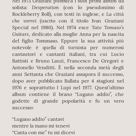
Nel 1973 Graziani pubblica i suoi primi album da
Desperation
solista:
(con lo pseudonimo di
La città
Rockleberry Roll), con testi in inglese, e
che vorrei
(uscito con il titolo Ivan Graziani
Tato Tomaso’s
Special nel 1980). Nel 1974 esce
Guitars
, dedicato alla moglie Anna per la nascita
del figlio Tommaso. Eppure la sua attività più
notevole è quella di turnista per numerosi
cantautori e cantanti italiani, tra cui Lucio
Battisti e Bruno Lauzi, Francesco De Gregori e
Antonello Venditti. È nella seconda metà degli
anni Settanta che Graziani assapora il successo,
dopo aver pubblicato Ballata per 4 stagioni nel
1976 e soprattutto I Lupi nel 1977. Quest’ultimo
album contiene il brano “Lugano addio”, che
godette di grande popolarità e fu un vero
successo:
“Lugano addio” cantavi
mentre la mano mi tenevi
“Canta con me” tu mi dicevi