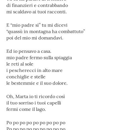
di finanzieri e contrabbando
mi scaldavo ai tuoi racconti.
E “mio padre sì” tu mi dicevi
“quassù in montagna ha combattuto”
poi del mio mi domandavi.
Ed io pensavo a casa.
mio padre fermo sulla spiaggia
le reti al sole
i pescherecci in alto mare
conchiglie e stelle
le bestemmie e il suo dolore.
Oh, Marta io ti ricordo così
il tuo sorriso i tuoi capelli
fermi come il lago.
Po po po po po po po po po
Po po po po po po po po po