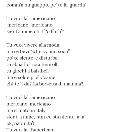
comm’a nu guappo, pe’ te fa’ guarda’
Tu vuo’ fa’ l’americano
’mericano, ’mericano
sient’a mme chi t’ ‘o ffa fa’?
Tu vuoi vivere alla moda,
ma se bevi “whisky and soda”
po’ te siente ‘e disturba’
tu abball’ o’ rocchenroll
tu giochi a baisiboll
ma e solde p’ e’ Ccamel
chi te li da? La borsetta di mamma’!
Tu vuo’ fa’ l’americano
mericano, mericano
ma si’ nato in Italy
sient’ a mme, nun ce sta niente ‘a fa’
ok, napulita’!
Tu vuo’ fa’ ll’american