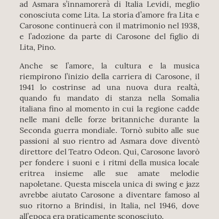
ad Asmara s’innamorerà di Italia Levidi, meglio
conosciuta come Lita. La storia d’amore fra Lita e
Carosone continuerà con il matrimonio nel 1938,
e l’adozione da parte di Carosone del figlio di
Lita, Pino.
Anche se l’amore, la cultura e la musica
riempirono l’inizio della carriera di Carosone, il
1941 lo costrinse ad una nuova dura realtà,
quando fu mandato di stanza nella Somalia
italiana fino al momento in cui la regione cadde
nelle mani delle forze britanniche durante la
Seconda guerra mondiale. Tornò subito alle sue
passioni al suo rientro ad Asmara dove diventò
direttore del Teatro Odeon. Qui, Carosone lavorò
per fondere i suoni e i ritmi della musica locale
eritrea insieme alle sue amate melodie
napoletane. Questa miscela unica di swing e jazz
avrebbe aiutato Carosone a diventare famoso al
suo ritorno a Brindisi, in Italia, nel 1946, dove
all’epoca era praticamente sconosciuto.