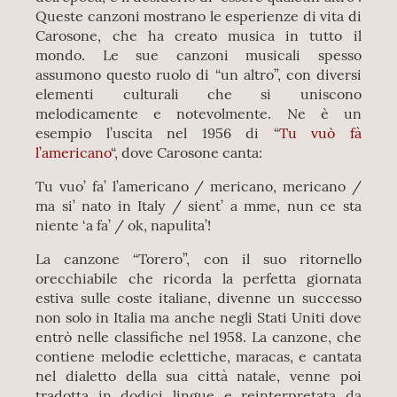
Queste canzoni mostrano le esperienze di vita di
Carosone, che ha creato musica in tutto il
mondo. Le sue canzoni musicali spesso
assumono questo ruolo di “un altro”, con diversi
elementi culturali che si uniscono
melodicamente e notevolmente. Ne è un
esempio l’uscita nel 1956 di “
Tu vuò fà
l’americano
“, dove Carosone canta:
Tu vuo’ fa’ l’americano / mericano, mericano /
ma si’ nato in Italy / sient’ a mme, nun ce sta
niente ‘a fa’ / ok, napulita’!
La canzone “Torero”, con il suo ritornello
orecchiabile che ricorda la perfetta giornata
estiva sulle coste italiane, divenne un successo
non solo in Italia ma anche negli Stati Uniti dove
entrò nelle classifiche nel 1958. La canzone, che
contiene melodie eclettiche, maracas, e cantata
nel dialetto della sua città natale, venne poi
tradotta in dodici lingue e reinterpretata da