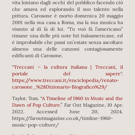
vita lontano dagli occhi del pubblico facendo ciò
che amava ed esplorando il suo talento nella
pittura. Carosone è morto domenica 20 maggio
2001 nella sua casa a Roma, ma la sua musica ha
vissuto al di là di lui. “Tu vuò fà l’americano”
rimane una delle più note hit italoamericane, ed
è improbabile che passi un’estate senza ascoltare
almeno una delle canzoni contagiosamente
edificanti di Carosone.
“
Treccani – la cultura italiana | Treccani, il
portale del sapere
“.
https://www.treccani.it/enciclopedia/renato-
carosone_%28Dizionario-Biografico%29/
Taylor, Tom. “
A Timeline of 1960 in Music and the
Dawn of Pop Culture
.” Far Out Magazine, 10 Apr.
2022. Accessed June 20, 2024.
https://faroutmagazine.co.uk/timline-1960-
music-pop-culture/