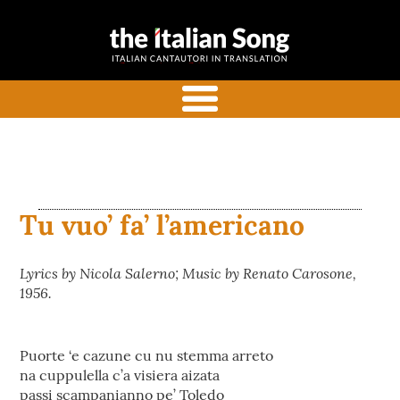
the italian
Canzoni italiane tradotte e
song
commentate in inglese
menu
Tu vuo’ fa’ l’americano
Lyrics by Nicola Salerno; Music by Renato Carosone,
1956.
Puorte ‘e cazune cu nu stemma arreto
na cuppulella c’a visiera aizata
passi scampanianno pe’ Toledo