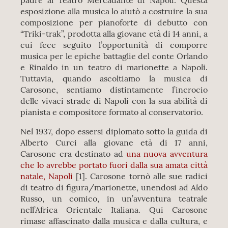
padre al Teatro Mercadante di Napoli. Questa
esposizione alla musica lo aiutò a costruire la sua
composizione per pianoforte di debutto con
“Triki-trak”, prodotta alla giovane età di 14 anni, a
cui fece seguito l’opportunità di comporre
musica per le epiche battaglie del conte Orlando
e Rinaldo in un teatro di marionette a Napoli.
Tuttavia, quando ascoltiamo la musica di
Carosone, sentiamo distintamente l’incrocio
delle vivaci strade di Napoli con la sua abilità di
pianista e compositore formato al conservatorio.
Nel 1937, dopo essersi diplomato sotto la guida di
Alberto Curci alla giovane età di 17 anni,
Carosone era destinato ad
una nuova avventura
che lo avrebbe portato fuori dalla sua amata città
natale, Napoli
[1]. Carosone tornò alle sue radici
di teatro di figura/marionette, unendosi ad Aldo
Russo, un comico, in un’avventura teatrale
nell’Africa Orientale Italiana. Qui Carosone
rimase affascinato dalla musica e dalla cultura, e