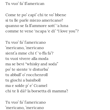
Tu vuo’ fa’ ll’american
Come te po’ capi’ chi te vo’ bbene
si tu lle parle miezo americano?
quanno se fa ll’ammore sott’ ‘a luna
comme te vene ‘ncapa ‘e di’ “I love you”?
Tu vuo’ fa’ l’americano
’mericano, ’mericano
sient’a mme chi t’ ‘o ffa fa’?
tu vuoi vivere alla moda
ma se bevi “whisky and soda”
po’ te siente ‘e disturba’
tu abball’ o’ rocchenroll
tu giochi a baisiboll
ma e solde p’ e’ Ccamel
chi te li dà? la borsetta di mamma’!
Tu vuo’ fa’ l’americano
’mericano, ’mericano