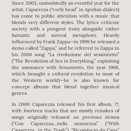
Since 2003, undoubtedly an eventful year for the
artist, Caparezza (“curly head” in Apulian dialect)
has come to public attention with a music that
blends very different styles. The lyrics criticize
society with a pungent irony alongside rather
fantastic and surreal metaphors. Heavily
influenced by Frank Zappa—in 1999 he released a
demo called “Zappa,” and he referred to Zappa in
his 2008 song “La rivoluzione del sessintutto”
(“The Revolution of Sex in Everything,” exploiting
Sessantotto
the assonance with
, the year 1968,
which brought a cultural revolution to most of
the Western world)—he is also known for
concept albums that blend together musical
genres.
?!
In 2000 Caparezza released his first album,
,
with fourteen tracks that are mostly remakes of
songs originally released on previous demos
(“Con Caparezza…nella monnezza” (“With
Caparezza…in the Trash”), “Ricomincio da Capa”