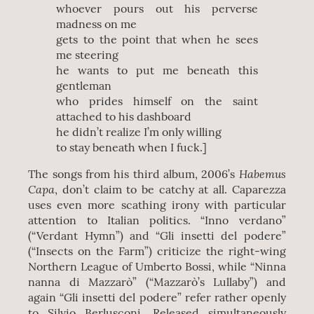
whoever pours out his perverse
madness on me
gets to the point that when he sees
me steering
he wants to put me beneath this
gentleman
who prides himself on the saint
attached to his dashboard
he didn’t realize I’m only willing
to stay beneath when I fuck.]
Habemus
The songs from his third album, 2006’s
Capa
, don’t claim to be catchy at all. Caparezza
uses even more scathing irony with particular
attention to Italian politics. “Inno verdano”
(“Verdant Hymn”) and “Gli insetti del podere”
(“Insects on the Farm”) criticize the right-wing
Northern League of Umberto Bossi, while “Ninna
nanna di Mazzarò” (“Mazzarò’s Lullaby”) and
again “Gli insetti del podere” refer rather openly
to Silvio Berlusconi. Released simultaneously