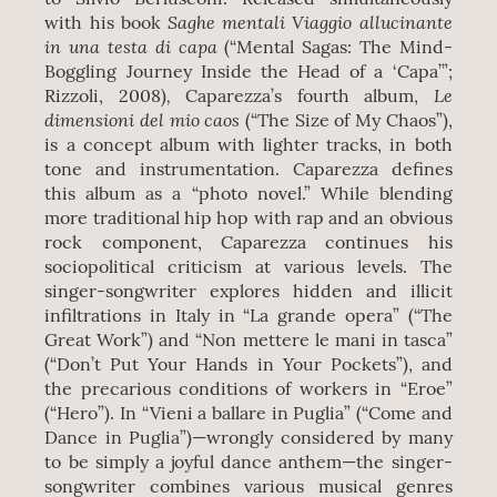
Saghe mentali Viaggio allucinante
with his book
in una testa di capa
(“Mental Sagas: The Mind-
Boggling Journey Inside the Head of a ‘Capa’”;
,
Le
Rizzoli, 2008)
Caparezza’s fourth album,
dimensioni del mio caos
(“The Size of My Chaos”),
is a concept album with lighter tracks, in both
tone and instrumentation. Caparezza defines
this album as a “photo novel.” While blending
more traditional hip hop with rap and an obvious
rock component, Caparezza continues his
sociopolitical criticism at various levels. The
singer-songwriter explores hidden and illicit
infiltrations in Italy in “La grande opera” (“The
Great Work”) and “Non mettere le mani in tasca”
(“Don’t Put Your Hands in Your Pockets”), and
the precarious conditions of workers in “Eroe”
(“Hero”). In “Vieni a ballare in Puglia” (“Come and
Dance in Puglia”)—wrongly considered by many
to be simply a joyful dance anthem—the singer-
songwriter combines various musical genres