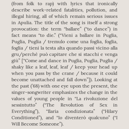
(from folk to rap) with lyrics that ironically
describe work-related fatalities, pollution, and
illegal hiring, all of which remain serious issues
in Apulia. The title of the song is itself a strong
provocation: the term “ballare” (“to dance”) in
fact means “to die.” (“Vieni a ballare in Puglia,
Puglia, Puglia / tremulo come una foglia, foglia,
foglia / tieni la testa alta quando passi vicino alla
gru/perché può capitare che si stacchi e venga
giù” [“Come and dance in Puglia, Puglia, Puglia /
shaky like a leaf, leaf, leaf / keep your head up
when you pass by the crane / because it could
become unattached and fall down”]). Looking at
the past (’68) with one eye upon the present, the
singer-songwriter emphasizes the change in the
values of young people in “La rivoluzione del
sessintutto” (“The Revolution of Sex in
Everything”), “Ilaria condizionata” (“Hilary
Conditioned”), and “Io diventerò qualcuno” (“I
Will Become Someone”).