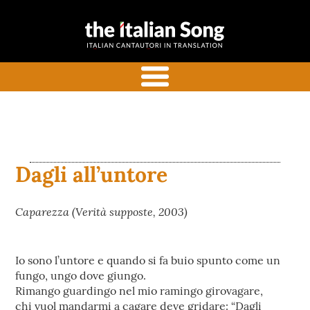
the italian
Italian songs in translation
song
with commentaries
menu
Dagli all’untore
Caparezza (Verità supposte, 2003)
Io sono l’untore e quando si fa buio spunto come un
fungo, ungo dove giungo.
Rimango guardingo nel mio ramingo girovagare,
chi vuol mandarmi a cagare deve gridare: “Dagli