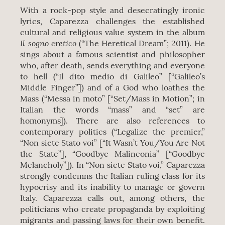
With a rock-pop style and desecratingly ironic
lyrics, Caparezza challenges the established
cultural and religious value system in the album
Il sogno eretico
(“The Heretical Dream”; 2011). He
sings about a famous scientist and philosopher
who, after death, sends everything and everyone
to hell (“Il dito medio di Galileo” [“Galileo’s
Middle Finger”]) and of a God who loathes the
Mass (“Messa in moto” [“Set/Mass in Motion”; in
Italian the words “mass” and “set” are
homonyms]). There are also references to
contemporary politics (“Legalize the premier,”
“Non siete Stato voi” [“It Wasn’t You/You Are Not
the State”], “Goodbye Malinconia” [“Goodbye
Melancholy”]). In “Non siete Stato voi,” Caparezza
strongly condemns the Italian ruling class for its
hypocrisy and its inability to manage or govern
Italy. Caparezza calls out, among others, the
politicians who create propaganda by exploiting
migrants and passing laws for their own benefit.