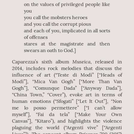
on the values of privileged people like
you
you call the mobsters heroes
and you call the corrupt pious
and each of you, implicated in all sorts
of offenses
stares at the magistrate and then
swears an oath to God.]
Museica,
Caparezza’s sixth album
released in
2014, includes rock melodies that discuss the
influence of art (“Teste di Modì” [“Heads of
Modì”], “Mica Van Gogh” [“More Than Van
Gogh”], “Comunque Dada” [“Anyway Dada”],
“China Town,” “Cover”), evoke art in terms of
human emotions (“Sfogati” [“Let It Out”], “Non
me lo posso permettere” [“I can’t allow
myself”], “Fai da tela” [“Make Your Own
Canvas”], “Kitaro”), and highlights the violence
plaguing the world (“Argenti vive” [“Argenti
Prisoner 709