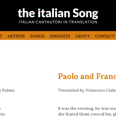
the italian song
Italian songs in translation with
commentaries
T
ARTISTS
SONGS
INSIGHTS
ABOUT
CONTACT
Paolo and Fran
o Palma.
Translated by: Francesco Ciab
o
It was the evening, he was re
rio
she feared those eyes of his, 