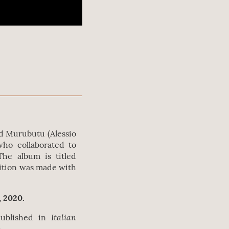
nd Murubutu (Alessio
who collaborated to
The album is titled
dition was made with
, 2020.
Italian
ublished in
)