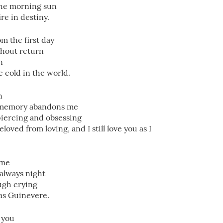
 the morning sun
re in destiny.
m the first day
thout return
n
e cold in the world.
n
 memory abandons me
iercing and obsessing
oved from loving, and I still love you as I
ime
always night
ough crying
 as Guinevere.
d you