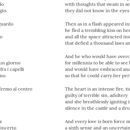
do
with thoughts that swam in s
gio.
they did not know in the eyes
guardo
Then as in a flash appeared i
he fled a trembling kiss on he
io
and all the space attracted i
that defied a thousand laws an
And he who would have over
 un giorno
for millennia to be able to se
ra i capelli
and would have embraced and f
no.
so that he could carry her pe
 fermo al centro
The heart is an intense fire, ti
guilty of terrible sin, adultery
and she breathlessly igniting 
silence in the castle and a dr
ve
And every love is born force 
 incerto
a sixth sense and an uncertai