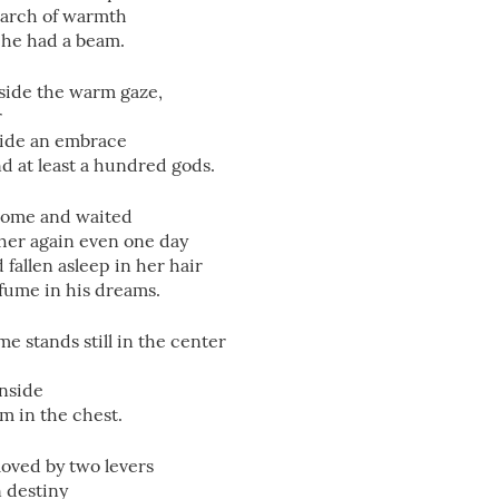
earch of warmth
 he had a beam.
nside the warm gaze,
r
nside an embrace
d at least a hundred gods.
come and waited
e her again even one day
allen asleep in her hair
rfume in his dreams.
me stands still in the center
inside
um in the chest.
moved by two levers
n destiny