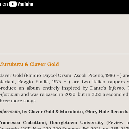
Murubutu & Claver Gold
Claver Gold (Emidio Daycol Orsini, Ascoli Piceno, 1986 – ) a
Mariani, Reggio Emilia, 1975 – ) are two Italian rappers 
Inferno
produce an album entirely inspired by Dante’s
. 
Infernvum
and was released in 2020, but in 2021 a second e
three more songs.
Infernvum
, by Claver Gold & Murubutu, Glory Hole Records
Francesco Ciabattoni, Georgetown University
(Review p
Quarterly
, LVIII, Nos. 229-230 Summer-Fall 2021, pp. 285-287