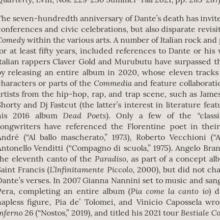
The seven-hundredth anniversary of Dante’s death has invit
conferences and civic celebrations, but also disparate revisi
Comedy
within the various arts. A number of Italian rock and
for at least fifty years, included references to Dante or his
Italian rappers Claver Gold and Murubutu have surpassed t
by releasing an entire album in 2020, whose eleven tracks 
Commedia
characters or parts of the
and feature collaborati
artists from the hip-hop, rap, and trap scene, such as James
Shorty and Dj Fastcut (the latter’s interest in literature fe
Dead Poets
his 2016 album
). Only a few of the “classic
songwriters have referenced the Florentine poet in their 
André (“Al ballo mascherato,” 1973), Roberto Vecchioni (“Al
Antonello Venditti (“Compagno di scuola,” 1975). Angelo Bra
Paradiso
the eleventh canto of the
, as part of a concept al
L’Infinitamente Piccolo
Saint Francis (
, 2000), but did not ch
Dante’s verses. In 2007 Gianna Nannini set to music and sang 
Pia come la canto io
Pera, completing an entire album (
) 
hapless figure, Pia de’ Tolomei, and Vinicio Capossela wr
Inferno
Bestiale 
26 (“Nostos,” 2019), and titled his 2021 tour