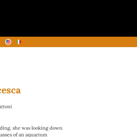
cesca
attoni
ading, she was looking down
glasses of an aquarium