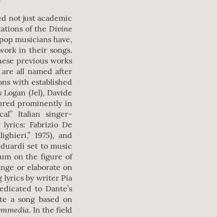
ed not just academic
Divine
tations of the
 pop musicians have,
 work in their songs.
hese previous works
are all named after
ons with established
 Logan (Jel), Davide
atured prominently in
al” Italian singer-
lyrics: Fabrizio De
ighieri,” 1975), and
nduardi set to music
bum on the figure of
ange or elaborate on
lyrics by writer Pia
dedicated to Dante’s
ote a song based on
Commedia
. In the field