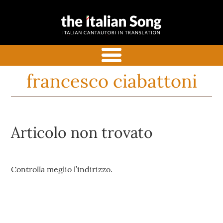
the italian
Italian songs in translation
song
with commentaries
menu
francesco ciabattoni
Articolo non trovato
Controlla meglio l’indirizzo.