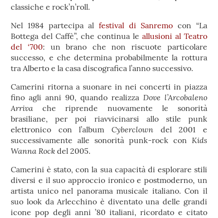
classiche e rock’n’roll.
Nel 1984 partecipa al
fest
ival di San
remo
con “La
Bottega del Caffè”, che continua le
allu
sio
ni al Teatro
del ‘700
: un brano che non riscuote particolare
successo, e che determina probabilmente la rottura
tra Alberto e la casa discografica l’anno successivo.
Camerini ritorna a suonare in nei concerti in piazza
Dove l’Arcobaleno
fino agli anni 90, quando realizza
Arriva
che riprende nuovamente le sonorità
brasiliane, per poi riavvicinarsi allo stile punk
Cyberclown
elettronico con l’album
del 2001 e
Kids
successivamente alle sonorità punk-rock con
Wanna Rock
del 2005.
Camerini è stato, con la sua capacità di esplorare stili
diversi e il suo approccio ironico e postmoderno, un
artista unico nel panorama musicale italiano. Con il
suo look da Arlecchino è diventato una delle grandi
icone pop degli anni ’80 italiani, ricordato e citato