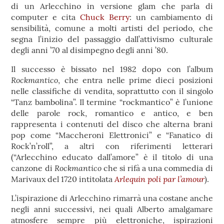
di un Arlecchino in versione glam che parla di
computer e cita
Ch
uck
Berry
: un cambiamento di
sensibilità, comune a molti artisti del periodo, che
segna l’inizio del passaggio dall’attivismo culturale
degli anni ’70 al disimpegno degli anni ’80.
Il successo è bissato nel 1982 dopo con l’album
Rockmantico
, che entra nelle prime dieci posizioni
nelle classifiche di vendita, soprattutto con il singolo
“Tanz bambolina”. Il termine “rockmantico” è l’unione
delle parole rock, romantico e antico, e ben
rappresenta i contenuti del disco che alterna brani
pop come “Maccheroni Elettronici” e “Fanatico di
Rock’n’roll”, a altri con riferimenti letterari
(“Arlecchino educato dall’amore” è il titolo di una
Rockmantico
canzone di
che si rifà a una commedia di
Arlequin poli par l’amour
Marivaux del 1720 intitolata
).
L’ispirazione di Arlecchino rimarrà una costane anche
negli anni successivi, nei quali Alberto amalgamare
atmosfere sempre più elettroniche, ispirazioni