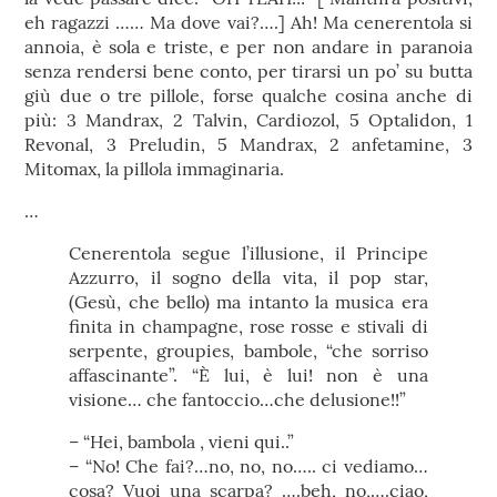
eh ragazzi …… Ma dove vai?….] Ah! Ma cenerentola si
annoia, è sola e triste, e per non andare in paranoia
senza rendersi bene conto, per tirarsi un po’ su butta
giù due o tre pillole, forse qualche cosina anche di
più: 3 Mandrax, 2 Talvin, Cardiozol, 5 Optalidon, 1
Revonal, 3 Preludin, 5 Mandrax, 2 anfetamine, 3
Mitomax, la pillola immaginaria.
…
Cenerentola segue l’illusione, il Principe
Azzurro, il sogno della vita, il pop star,
(Gesù, che bello) ma intanto la musica era
finita in champagne, rose rosse e stivali di
serpente, groupies, bambole, “che sorriso
affascinante”. “È lui, è lui! non è una
visione… che fantoccio…che delusione!!”
– “Hei, bambola , vieni qui..”
– “No! Che fai?…no, no, no….. ci vediamo…
cosa? Vuoi una scarpa? ….beh, no,….ciao,