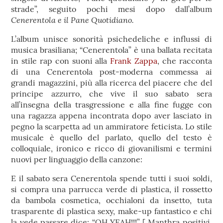
strade”, seguito pochi mesi dopo dall’album
Cenerentola e il Pane Quotidiano.
L’album unisce sonorità psichedeliche e influssi di
musica brasiliana; “Cenerentola” è una ballata recitata
in stile rap con suoni alla
Fra
nk
Zappa
, che racconta
di una Cenerentola post-moderna commessa ai
grandi magazzini, più alla ricerca del piacere che del
principe azzurro, che vive il suo sabato sera
all’insegna della trasgressione e alla fine fugge con
una ragazza appena incontrata dopo aver lasciato in
pegno la scarpetta ad un ammiratore feticista. Lo stile
musicale è quello del parlato, quello del testo è
colloquiale, ironico e ricco di giovanilismi e termini
nuovi per linguaggio della canzone:
E il sabato sera Cenerentola spende tutti i suoi soldi,
si compra una parrucca verde di plastica, il rossetto
da bambola cosmetica, occhialoni da insetto, tuta
trasparente di plastica sexy, make-up fantastico e chi
la vede passare dice: “OH YEAH!!!” [ Manthra positivi,