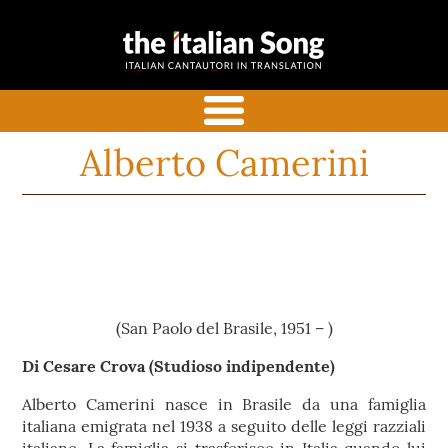
the italian
Canzoni italiane tradotte e
song
commentate in inglese
menu
Alberto Camerini
(San Paolo del Brasile, 1951 – )
Di Cesare Crova (Studioso indipendente)
Alberto Camerini nasce in Brasile da una famiglia
italiana emigrata nel 1938 a seguito delle leggi razziali