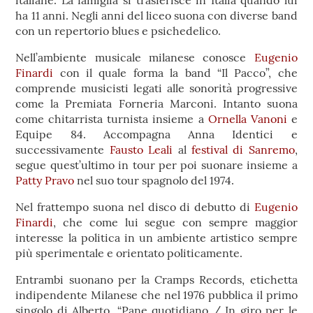
italiane. La famiglia si trasferisce in Italia quando lui
ha 11 anni. Negli anni del liceo suona con diverse band
con un repertorio blues e psichedelico.
Nell’ambiente musicale milanese conosce
Eugenio
Finardi
con il quale forma la band “Il Pacco”, che
comprende musicisti legati alle sonorità progressive
come la Premiata Forneria Marconi. Intanto suona
come chitarrista turnista insieme a
Ornella Vanoni
e
Equipe 84. Accompagna Anna Identici e
successivamente
Fausto Leali
al
fes
tival di Sanre
mo
,
segue quest’ultimo in tour per poi suonare insieme a
Patty Pravo
nel suo tour spagnolo del 1974.
Nel frattempo suona nel disco di debutto di
Eugenio
Finardi
, che come lui segue con sempre maggior
interesse la politica in un ambiente artistico sempre
più sperimentale e orientato politicamente.
Entrambi suonano per la Cramps Records, etichetta
indipendente Milanese che nel 1976 pubblica il primo
singolo di Alberto, “Pane quotidiano / In giro per le