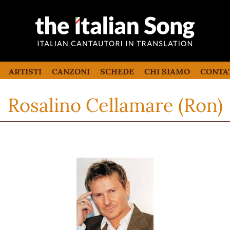
the italian song
Canzoni italiane tradotte e commentate
in inglese
ARTISTI
CANZONI
SCHEDE
CHI SIAMO
CONTA
Rosalino Cellamare (Ron)