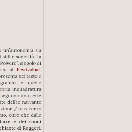
o un’autonomia sia
stili e sonorità. La
Polvere”, singolo di
fica al
Festivalbar
,
resenta nel testo e
ografico e quello
ropria inquadratura
i seguono una serie
e dell’io narrante
ezione / io caccerò
so, oltre che dalle
itarre e dei suoni
cchiante di Ruggeri.