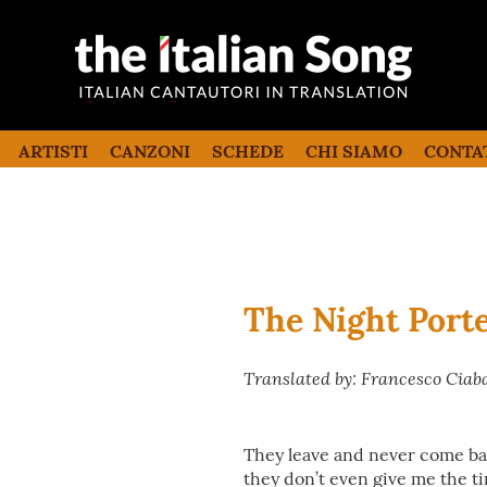
the italian song
Canzoni italiane tradotte e commentate
in inglese
ARTISTI
CANZONI
SCHEDE
CHI SIAMO
CONTA
The Night Port
Translated by: Francesco Ciab
They leave and never come b
they don’t even give me the ti