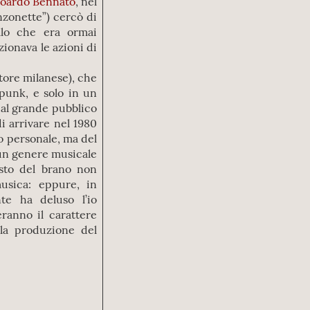
oardo Bennato
, nel
nzonette”) cercò di
llo che era ormai
ionava le azioni di
tore milanese), che
 punk, e solo in un
al grande pubblico
i arrivare nel 1980
so personale, ma del
n un genere musicale
esto del brano non
musica: eppure, in
te ha deluso l’io
eranno il carattere
lla produzione del