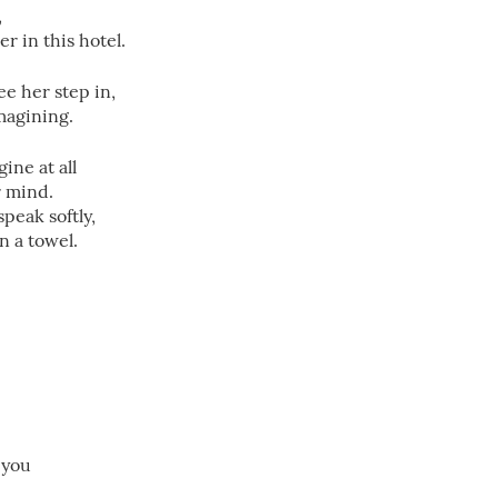
,
er in this hotel.
e her step in,
magining.
ine at all
r mind.
speak softly,
n a towel.
 you