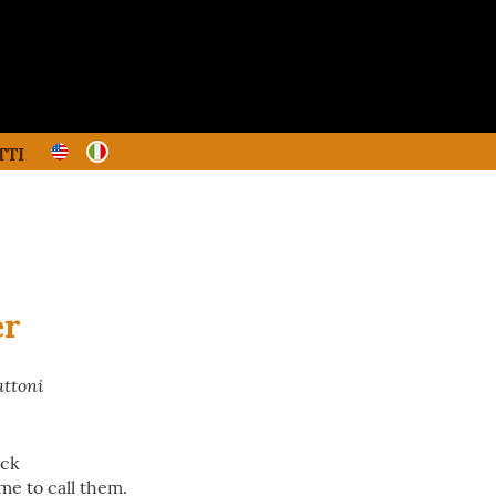
TTI
er
attoni
ack
me to call them.