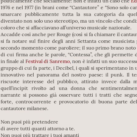
politicamente che socialmente: non è infatti un caso che
Ed
1976 e nel 1977 (in brani come “Cantautore” e “Sono solo ca
smarcare pubblicamente tutta la sua categoria da que
diventato non solo uno stereotipo, ma un vincolo che condiz
coloro che si affacciavano all’universo musicale nazionale.
Accadde così anche per Rouge (così si fa chiamare il cantau
si fa notare sul finire degli anni Settanta come musicista
secondo momento come paroliere; il suo primo brano noto 
di cui firma anche le parole, “Contessa”, che gli permette d
in finale al
Festival di Sanremo
, non è infatti un suo succes
gruppo di cui fa parte, i Decibel, i quali si sperimentano i
innovativo nel panorama del nostro paese: il punk. Il t
riscuote interesse del pubblico, attirato invece dalla 
quell’incipit rivolto ad una donna che sentimentalmen
narrante si possono già osservare tutti i tratti che segn
forte, controcorrente e provocatorio di buona parte de
cantautore milanese.
Non puoi più pretendere
di avere tutti quanti attorno a te.
Non puoi più trattare i tuoi amanti