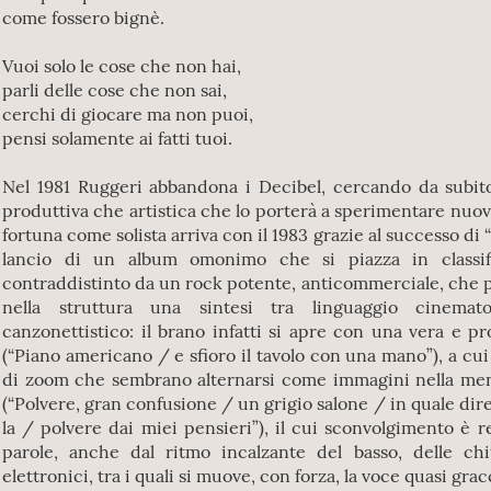
come fossero bignè.
Vuoi solo le cose che non hai,
parli delle cose che non sai,
cerchi di giocare ma non puoi,
pensi solamente ai fatti tuoi.
Nel 1981 Ruggeri abbandona i Decibel, cercando da subit
produttiva che artistica che lo porterà a sperimentare nuovi 
fortuna come solista arriva con il 1983 grazie al successo di “
lancio di un album omonimo che si piazza in classi
contraddistinto da un rock potente, anticommerciale, che p
nella struttura una sintesi tra linguaggio cinemat
canzonettistico: il brano infatti si apre con una vera e p
(“Piano americano / e sfioro il tavolo con una mano”), a cu
di zoom che sembrano alternarsi come immagini nella ment
(“Polvere, gran confusione / un grigio salone / in quale dir
la / polvere dai miei pensieri”), il cui sconvolgimento è re
parole, anche dal ritmo incalzante del basso, delle ch
elettronici, tra i quali si muove, con forza, la voce quasi gra