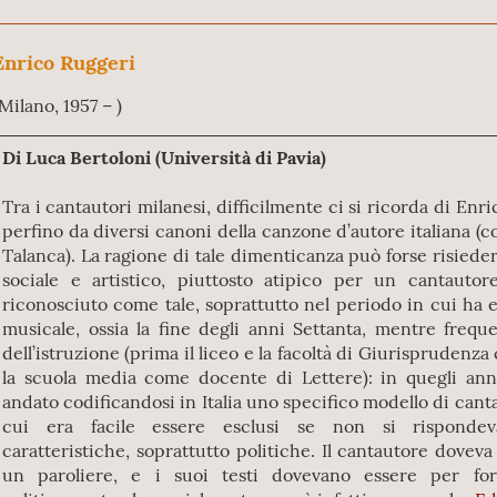
Enrico Ruggeri
Milano, 1957 – )
Di Luca Bertoloni (Università di Pavia)
Tra i cantautori milanesi, difficilmente ci si ricorda di Enr
perfino da diversi canoni della canzone d’autore italiana (c
Talanca). La ragione di tale dimenticanza può forse risiede
sociale e artistico, piuttosto atipico per un cantautor
riconosciuto come tale, soprattutto nel periodo in cui ha
musicale, ossia la fine degli anni Settanta, mentre frequ
dell’istruzione (prima il liceo e la facoltà di Giurisprudenz
la scuola media come docente di Lettere): in quegli anni
andato codificandosi in Italia uno specifico modello di cant
cui era facile essere esclusi se non si risponde
caratteristiche, soprattutto politiche. Il cantautore doveva
un paroliere, e i suoi testi dovevano essere per for