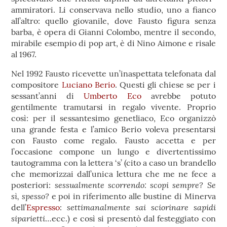
ammiratori. Li conservava nello studio, uno a fianco
all’altro: quello giovanile, dove Fausto figura senza
barba, è opera di Gianni Colombo, mentre il secondo,
mirabile esempio di pop art, è di Nino Aimone e risale
al 1967.
Nel 1992 Fausto ricevette un’inaspettata telefonata dal
compositore
Luciano Berio
. Questi gli chiese se per i
sessant’anni di
Umberto Eco
avrebbe potuto
gentilmente tramutarsi in regalo vivente. Proprio
così: per il sessantesimo genetliaco, Eco organizzò
una grande festa e l’amico Berio voleva presentarsi
con Fausto come regalo. Fausto accetta e per
l’occasione compone un lungo e divertentissimo
tautogramma con la lettera ‘s’ (cito a caso un brandello
che memorizzai dall’unica lettura che me ne fece a
sessualmente scorrendo: scopi sempre? Se
posteriori:
sì, spesso?
e poi in riferimento alle bustine di Minerva
settimanalmente sai sciorinare sapidi
dell’
Espresso
:
siparietti
…ecc.) e così si presentò dal festeggiato con