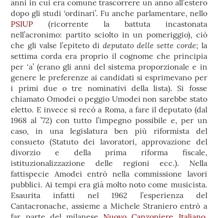
anni in cui era comune trascorrere un anno all’estero
dopo gli studi ‘ordinari’. Fu anche parlamentare, nello
PSIUP
(ricorrente la battuta incastonata
nell’acronimo: partito sciolto in un pomeriggio), ciò
deputato delle sette corde
che gli valse l’epiteto di
; la
settima corda era proprio il cognome che principia
per ‘a’ (erano gli anni del sistema proporzionale e in
genere le preferenze ai candidati si esprimevano per
i primi due o tre nominativi della lista). Si fosse
chiamato Omodei o peggio Umodei non sarebbe stato
eletto. E invece si recò a Roma, a fare il deputato (dal
1968 al ’72) con tutto l’impegno possibile e, per un
caso, in una legislatura ben più riformista del
consueto (Statuto dei lavoratori, approvazione del
divorzio e della prima riforma fiscale,
istituzionalizzazione delle regioni ecc.). Nella
fattispecie Amodei entrò nella commissione lavori
pubblici. Ai tempi era già molto noto come musicista.
Esaurita infatti nel 1962 l’esperienza del
Cantacronache, assieme a Michele Straniero entrò a
far parte del milanese
Nuovo Canzoniere Italiano
.