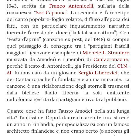
1943, scritta da
Franco Antonicelli
, sull’aria della
romanesca “
Sor Capanna
”. La seconda è l’archetipo
del canto popolare-foglio volante, diffuso all’epoca dei
fatti, con un particolare inquadramento narrativo
inerente l’arresto del duce (“la fatal sua cattura”). Con
“Festa d’aprile” (canzone ex post, del 1948) si compie
quel passaggio di consegne tra i “partigiani fratelli
maggiori” (canzone esemplare di
Michele L. Straniero
musicata da Amodei) e i membri di
Cantacronache
,
perché il testo di Antonicelli, già Presidente del
CLN-
AI
, fu musicato da un giovane
Sergio Liberovici
, che
dei Cantacronache fu fondatore e anima musicale. La
canzone è una rielaborazione degli stornelli trasmessi
dalla biellese Radio Libertà, la sola emittente
radiofonica gestita dai partigiani e rivolta al pubblico.
Quante cose ha fatto Fausto Amodei nella sua lunga
vita? Tantissime. Dopo la laurea in architettura si recò
un anno in Finlandia, per specializzarsi con un famoso
architetto finlandese e non erano certo (o ancora) gli