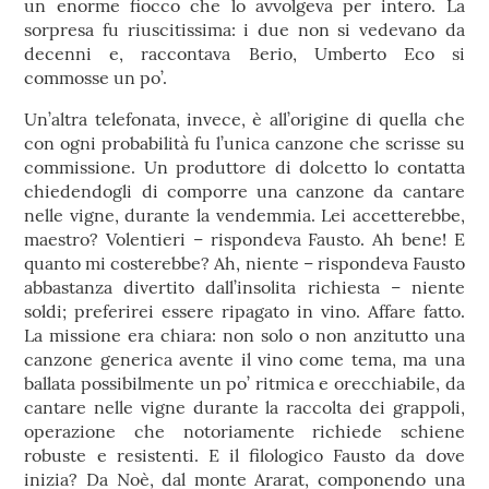
un enorme fiocco che lo avvolgeva per intero. La
sorpresa fu riuscitissima: i due non si vedevano da
decenni e, raccontava Berio, Umberto Eco si
commosse un po’.
Un’altra telefonata, invece, è all’origine di quella che
con ogni probabilità fu l’unica canzone che scrisse su
commissione. Un produttore di dolcetto lo contatta
chiedendogli di comporre una canzone da cantare
nelle vigne, durante la vendemmia. Lei accetterebbe,
maestro? Volentieri – rispondeva Fausto. Ah bene! E
quanto mi costerebbe? Ah, niente – rispondeva Fausto
abbastanza divertito dall’insolita richiesta – niente
soldi; preferirei essere ripagato in vino. Affare fatto.
La missione era chiara: non solo o non anzitutto una
canzone generica avente il vino come tema, ma una
ballata possibilmente un po’ ritmica e orecchiabile, da
cantare nelle vigne durante la raccolta dei grappoli,
operazione che notoriamente richiede schiene
robuste e resistenti. E il filologico Fausto da dove
inizia? Da Noè, dal monte Ararat, componendo una