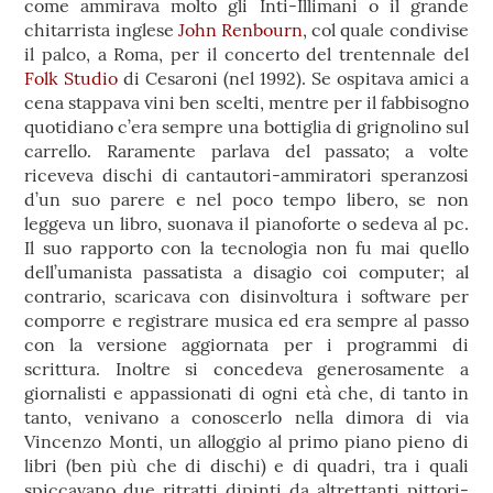
come ammirava molto gli Inti-Illimani o il grande
chitarrista inglese
John Renbourn
, col quale condivise
il palco, a Roma, per il concerto del trentennale del
Folk Studio
di Cesaroni (nel 1992). Se ospitava amici a
cena stappava vini ben scelti, mentre per il fabbisogno
quotidiano c’era sempre una bottiglia di grignolino sul
carrello. Raramente parlava del passato; a volte
riceveva dischi di cantautori-ammiratori speranzosi
d’un suo parere e nel poco tempo libero, se non
leggeva un libro, suonava il pianoforte o sedeva al pc.
Il suo rapporto con la tecnologia non fu mai quello
dell’umanista passatista a disagio coi computer; al
contrario, scaricava con disinvoltura i software per
comporre e registrare musica ed era sempre al passo
con la versione aggiornata per i programmi di
scrittura. Inoltre si concedeva generosamente a
giornalisti e appassionati di ogni età che, di tanto in
tanto, venivano a conoscerlo nella dimora di via
Vincenzo Monti, un alloggio al primo piano pieno di
libri (ben più che di dischi) e di quadri, tra i quali
spiccavano due ritratti dipinti da altrettanti pittori-