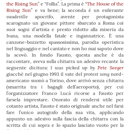
the Rising Sun
” e “Follia”. La prima è “
The House of the
Rising Sun
” e va bene; la seconda è un esilerante
vaudeville
apocrifo, avente per protagonista
scarognato un giovane pittore sbarcato a Roma coi
suoi sogni d’artista e presto ridotto alla miseria da
Ivana, una modella fatale e ingannatrice. È una
canzone-bozzetto spassosissima, parodia operistica
nel linguaggio e nel cantato e non ho mai saputo dove
la scovò. In fondo Fausto, questa anche è da
raccontare, aveva sulla chitarra un adesivo recante la
I was picked up by
Pete Seeger
seguente dicitura:
protest song
giacché nel giugno 1993 il vate del
nord-
americano suonò a Torino, dove arrivò senza chitarra
(smarrita tra i bagagli dell’aeroporto), per cui
l’organizzatore Franco Lucà ricorse a Fausto per
farsela imprestare. Onorato di rendersi utile per
cotanto artista, Fausto è stato originale anche nel farsi
fare l’unico autografo della sua vita, applicando
appunto un adesivo sulla fascia della chitarra con la
scritta di cui sopra e lo spazio lasciato vuoto per la