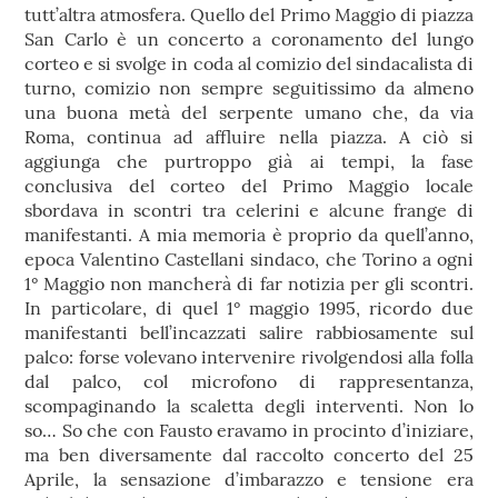
tutt’altra atmosfera. Quello del Primo Maggio di piazza
San Carlo è un concerto a coronamento del lungo
corteo e si svolge in coda al comizio del sindacalista di
turno, comizio non sempre seguitissimo da almeno
una buona metà del serpente umano che, da via
Roma, continua ad affluire nella piazza. A ciò si
aggiunga che purtroppo già ai tempi, la fase
conclusiva del corteo del Primo Maggio locale
sbordava in scontri tra celerini e alcune frange di
manifestanti. A mia memoria è proprio da quell’anno,
epoca Valentino Castellani sindaco, che Torino a ogni
1° Maggio non mancherà di far notizia per gli scontri.
In particolare, di quel 1° maggio 1995, ricordo due
manifestanti bell’incazzati salire rabbiosamente sul
palco: forse volevano intervenire rivolgendosi alla folla
dal palco, col microfono di rappresentanza,
scompaginando la scaletta degli interventi. Non lo
so… So che con Fausto eravamo in procinto d’iniziare,
ma ben diversamente dal raccolto concerto del 25
Aprile, la sensazione d’imbarazzo e tensione era