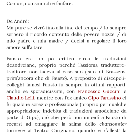
Comun, con sindich e fanfare.
De Andrè:
Ma pure se vivrò fino alla fine del tempo / Io sempre
serberò il ricordo contento delle povere nozze / di
mio padre e mia madre / decisi a regolare il loro
amore sull’altare.
Fausto era un po’ critico circa le traduzioni
deandreiane, proprio perché l’assioma traduttore-
traditore non faceva al caso suo (‘suo’ di Brassens,
prim’ancora che di Fausto). A proposito di discepoli-
colleghi famosi Fausto fu sempre in ottimi rapporti,
anche se sporadicissimi, con
Francesco Guccini
e
Claudio Lolli
, mentre con l’ex amico
Gipo Farassino
ci
fu qualche screzio professionale (proprio per qualche
appropriazione indebita di traduzioni amodeiane da
parte di Gipo), ciò che però non impedì a Fausto di
chansonnier
recarsi ad omaggiare la salma dello
torinese al Teatro Carignano, quando vi s’allestì la