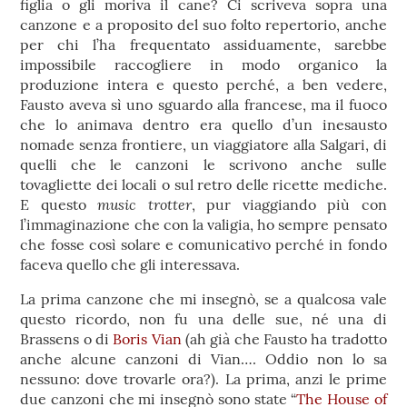
figlia o gli moriva il cane? Ci scriveva sopra una
canzone e a proposito del suo folto repertorio, anche
per chi l’ha frequentato assiduamente, sarebbe
impossibile raccogliere in modo organico la
produzione intera e questo perché, a ben vedere,
Fausto aveva sì uno sguardo alla francese, ma il fuoco
che lo animava dentro era quello d’un inesausto
nomade senza frontiere, un viaggiatore alla Salgari, di
quelli che le canzoni le scrivono anche sulle
tovagliette dei locali o sul retro delle ricette mediche.
music trotter
E questo
, pur viaggiando più con
l’immaginazione che con la valigia, ho sempre pensato
che fosse così solare e comunicativo perché in fondo
faceva quello che gli interessava.
La prima canzone che mi insegnò, se a qualcosa vale
questo ricordo, non fu una delle sue, né una di
Brassens o di
Boris Vian
(ah già che Fausto ha tradotto
anche alcune canzoni di Vian…. Oddio non lo sa
nessuno: dove trovarle ora?). La prima, anzi le prime
due canzoni che mi insegnò sono state “
The House of