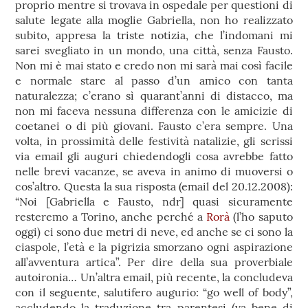
proprio mentre si trovava in ospedale per questioni di
salute legate alla moglie Gabriella, non ho realizzato
subito, appresa la triste notizia, che l’indomani mi
sarei svegliato in un mondo, una città, senza Fausto.
Non mi è mai stato e credo non mi sarà mai così facile
e normale stare al passo d’un amico con tanta
naturalezza; c’erano sì quarant’anni di distacco, ma
non mi faceva nessuna differenza con le amicizie di
coetanei o di più giovani. Fausto c’era sempre. Una
volta, in prossimità delle festività natalizie, gli scrissi
via email gli auguri chiedendogli cosa avrebbe fatto
nelle brevi vacanze, se aveva in animo di muoversi o
cos’altro. Questa la sua risposta (email del 20.12.2008):
“Noi [Gabriella e Fausto, ndr] quasi sicuramente
resteremo a Torino, anche perché a
Rorà
(l’ho saputo
oggi) ci sono due metri di neve, ed anche se ci sono la
ciaspole, l’età e la pigrizia smorzano ogni aspirazione
all’avventura artica”. Per dire della sua proverbiale
autoironia… Un’altra email, più recente, la concludeva
con il seguente, salutifero augurio: “go well of body”,
accludendo la traduzione tra parentesi (va bene di