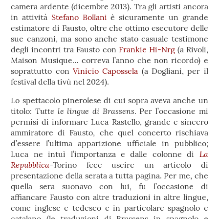
camera ardente (dicembre 2013). Tra gli artisti ancora
in attività
Stefano Bollani
è sicuramente un grande
estimatore di Fausto, oltre che ottimo esecutore delle
sue canzoni, ma sono anche stato casuale testimone
degli incontri tra Fausto con
Frankie Hi-Nrg
(a Rivoli,
Maison Musique… correva l’anno che non ricordo) e
soprattutto con
Vinicio Capossela
(a Dogliani, per il
festival della tivù nel 2024).
Lo spettacolo pinerolese di cui sopra aveva anche un
Tutte le lingue di Brassens
titolo:
. Per l’occasione mi
permisi di informare Luca Rastello, grande e sincero
ammiratore di Fausto, che quel concerto rischiava
d’essere l’ultima apparizione ufficiale in pubblico;
La
Luca ne intuì l’importanza e dalle colonne di
Repubblica
-Torino fece uscire un articolo di
presentazione della serata a tutta pagina. Per me, che
quella sera suonavo con lui, fu l’occasione di
affiancare Fausto con altre traduzioni in altre lingue,
come inglese e tedesco e in particolare spagnolo e
catalano (le traduzioni di Brassens in spagnolo e