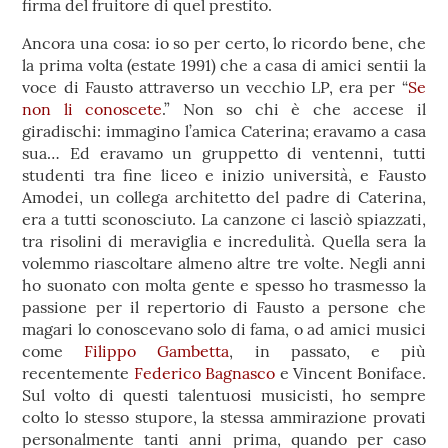
firma del fruitore di quel prestito.
Ancora una cosa: io so per certo, lo ricordo bene, che
la prima volta (estate 1991) che a casa di amici sentii la
voce di Fausto attraverso un vecchio LP, era per “
Se
non li conoscete
.” Non so chi è che accese il
giradischi: immagino l’amica Caterina; eravamo a casa
sua… Ed eravamo un gruppetto di ventenni, tutti
studenti tra fine liceo e inizio università, e Fausto
Amodei, un collega architetto del padre di Caterina,
era a tutti sconosciuto. La canzone ci lasciò spiazzati,
tra risolini di meraviglia e incredulità. Quella sera la
volemmo riascoltare almeno altre tre volte. Negli anni
ho suonato con molta gente e spesso ho trasmesso la
passione per il repertorio di Fausto a persone che
magari lo conoscevano solo di fama, o ad amici musici
come
Filippo Gambetta
, in passato, e più
recentemente
Federico Bagnasco
e Vincent Boniface.
Sul volto di questi talentuosi musicisti, ho sempre
colto lo stesso stupore, la stessa ammirazione provati
personalmente tanti anni prima, quando per caso