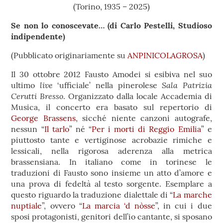
(Torino, 1935 – 2025)
Se non lo conoscevate… (di Carlo Pestelli, Studioso
indipendente)
(Pubblicato originariamente su
ANPINICOLAGROSA
)
Il 30 ottobre 2012 Fausto Amodei si esibiva nel suo
live
Sala Patrizia
ultimo
‘ufficiale’ nella pinerolese
Cerutti Bresso
. Organizzato dalla locale Accademia di
Musica, il concerto era basato sul repertorio di
George Brassens
, sicché niente canzoni autografe,
nessun “
Il tarlo
” né “
Per i morti di Reggio Emilia
” e
piuttosto tante e vertiginose acrobazie rimiche e
lessicali, nella rigorosa aderenza alla metrica
brassensiana. In italiano come in torinese le
traduzioni di Fausto sono insieme un atto d’amore e
una prova di fedeltà al testo sorgente. Esemplare a
questo riguardo la traduzione dialettale di “
La marche
nuptiale
”, ovvero “
La marcia ‘d nòsse
”, in cui i due
sposi protagonisti, genitori dell’io cantante, si sposano