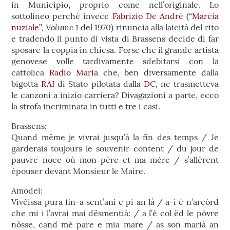
in Municipio, proprio come nell’originale. Lo
sottolineo perché invece
Fabrizio De Andrè
(“
Marcia
Volume 1
nuziale
”,
del 1970) rinuncia alla laicità del rito
e tradendo il punto di vista di Brassens decide di far
sposare la coppia in chiesa. Forse che il grande artista
genovese volle tardivamente sdebitarsi con la
cattolica
Radio Maria
che, ben diversamente dalla
bigotta
RAI
di Stato pilotata dalla
DC
, ne trasmetteva
le canzoni a inizio carriera? Divagazioni a parte, ecco
la strofa incriminata in tutti e tre i casi.
Brassens:
Quand même je vivrai jusqu’à la fin des temps / Je
garderais toujours le souvenir content / du jour de
pauvre noce où mon père et ma mère / s’allèrent
épouser devant Monsieur le Maire.
Amodei:
Vivèissa pura fin-a sent’ani e pì an là / a-i é n’arcòrd
che mi i l’avrai mai dësmentià: / a l’é col ëd le pòvre
nòsse, cand mè pare e mia mare / as son marià an