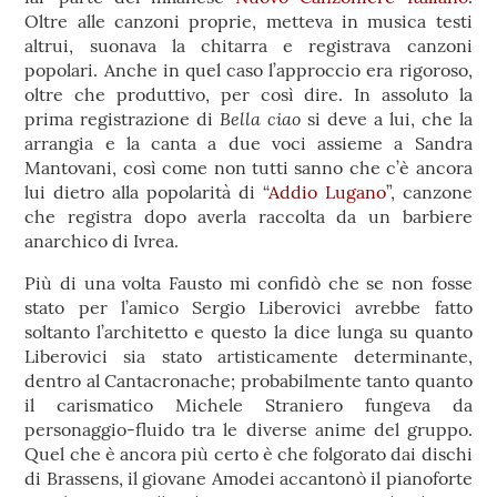
Oltre alle canzoni proprie, metteva in musica testi
altrui, suonava la chitarra e registrava canzoni
popolari. Anche in quel caso l’approccio era rigoroso,
oltre che produttivo, per così dire. In assoluto la
Bella ciao
prima registrazione di
si deve a lui, che la
arrangia e la canta a due voci assieme a Sandra
Mantovani, così come non tutti sanno che c’è ancora
lui dietro alla popolarità di “
Addio Lugano
”, canzone
che registra dopo averla raccolta da un barbiere
anarchico di Ivrea.
Più di una volta Fausto mi confidò che se non fosse
stato per l’amico Sergio Liberovici avrebbe fatto
soltanto l’architetto e questo la dice lunga su quanto
Liberovici sia stato artisticamente determinante,
dentro al Cantacronache; probabilmente tanto quanto
il carismatico Michele Straniero fungeva da
personaggio-fluido tra le diverse anime del gruppo.
Quel che è ancora più certo è che folgorato dai dischi
di Brassens, il giovane Amodei accantonò il pianoforte