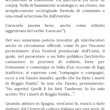
corpo). Nulla di bassamente scatologico, sia chiaro, ma
semplicemente un’originale formula di commiato a
una email scherzosa fin dall’esordio:
Carocarlo (suona bene, anche come infinito
oggettivato del verbo “carocare”).
Del suo umorismo poteva investire gli interlocutori
anche in circostanze ufficiali, come fu per l’incauto
presentatore d’un Festival provinciale dell’Unità, il
quale, nel presentare a un folto pubblico l’architetto
cantautore in procinto di esibirsi, forse per
l’emozione e comunque in balia d’un eccesso di foga
traditrice, si espresse così: “compagne e compagni,
ecco a voi Fausto Amodei, quello che ha fatto i morti
di Reggio Emilia”. Se non che Fausto, prontamente:
“No aspetta! Quelli li ha fatti Tambroni. Io ho solo
scritto ‘Per i morti di Reggio Emilia…’”.
Quando abitavo in Spagna, vent’anni fa, riuscii a farlo
invitare dal Centro di cultura italiana per una serie di