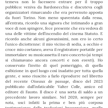
temeva non lo facessero entrare per il troppo
pubblico: veniva da Bardonecchia e discuteva cogli
organizzatori rimarcando che era pervenuto apposta
da fuori Torino. Non meno spaventata dalla ressa,
all’entrata, ricordo una signora che intimando a gran
voce di non spingere, fece presente che era vedova di
una delle vittime dell’incendio del cinema Statuto. E
ricordo anche alcuni giovanissimi, non ero io certo
l’unico diciottenne: il mio vicino di sedia, a occhio e
croce mio coetaneo, aveva il registratore portatile per
immortalare su musicassetta il raro concerto (ai tempi
concerti
eventi
si chiamavano ancora
e non
). Ho
conservato l’invito di quel pomeriggio, di quella
esibizione in quel luogo così inadatto per tutta quella
gente, e sono riuscito a farlo riprodurre nel libretto
Oiseaux de passage
del recente
, disco del 2023
pubblicato dall’infaticabile Valter Colle, amico ed
editore di Fausto. Il disco è una sorta di saldo a un
precedente lavoro similare. Nel 2020, sempre per
nota
, uscì infatti la prima e ben più corposa
testimonianza delle traduzioni brassensiane, quelle