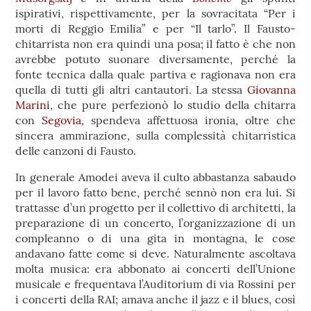
ispirativi, rispettivamente, per la sovracitata “Per i
morti di Reggio Emilia” e per “Il tarlo”. Il Fausto-
chitarrista non era quindi una posa; il fatto è che non
avrebbe potuto suonare diversamente, perché la
fonte tecnica dalla quale partiva e ragionava non era
quella di tutti gli altri cantautori. La stessa
Giovanna
Marini
, che pure perfezionò lo studio della chitarra
con
Segovia
, spendeva affettuosa ironia, oltre che
sincera ammirazione, sulla complessità chitarristica
delle canzoni di Fausto.
In generale Amodei aveva il culto abbastanza sabaudo
per il lavoro fatto bene, perché sennò non era lui. Si
trattasse d’un progetto per il collettivo di architetti, la
preparazione di un concerto, l’organizzazione di un
compleanno o di una gita in montagna, le cose
andavano fatte come si deve. Naturalmente ascoltava
molta musica: era abbonato ai concerti dell’Unione
musicale e frequentava l’Auditorium di via Rossini per
i concerti della RAI; amava anche il jazz e il blues, così