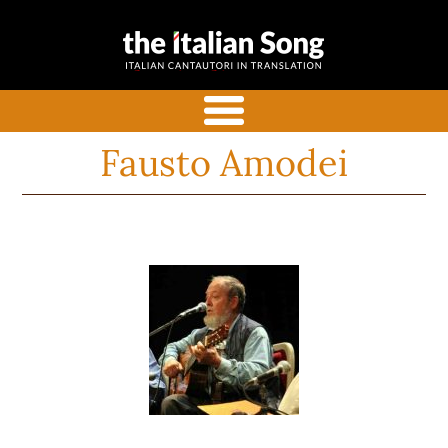
the italian
Canzoni italiane tradotte e
song
commentate in inglese
menu
Fausto Amodei