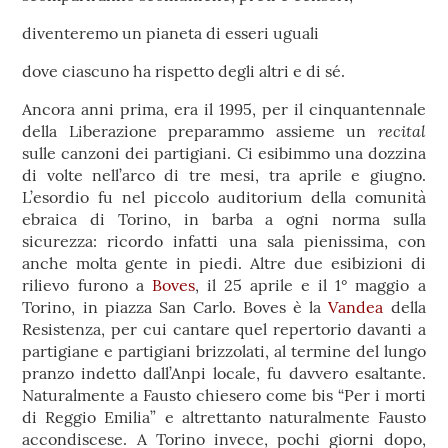
diventeremo un pianeta di esseri uguali
dove ciascuno ha rispetto degli altri e di sé.
Ancora anni prima, era il 1995, per il cinquantennale
recital
della Liberazione preparammo assieme un
sulle canzoni dei partigiani. Ci esibimmo una dozzina
di volte nell’arco di tre mesi, tra aprile e giugno.
L’esordio fu nel piccolo auditorium della comunità
ebraica di Torino, in barba a ogni norma sulla
sicurezza: ricordo infatti una sala pienissima, con
anche molta gente in piedi. Altre due esibizioni di
rilievo furono a
Boves
, il 25 aprile e il 1° maggio a
Torino, in piazza San Carlo. Boves è la
Vandea
della
Resistenza, per cui cantare quel repertorio davanti a
partigiane e partigiani brizzolati, al termine del lungo
pranzo indetto dall’Anpi locale, fu davvero esaltante.
Naturalmente a Fausto chiesero come bis “Per i morti
di Reggio Emilia” e altrettanto naturalmente Fausto
accondiscese. A Torino invece, pochi giorni dopo,