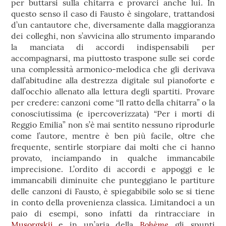
per buttarsi sulla chitarra e provarci anche lui. In
questo senso il caso di Fausto è singolare, trattandosi
d’un cantautore che, diversamente dalla maggioranza
dei colleghi, non s’avvicina allo strumento imparando
la manciata di accordi indispensabili per
accompagnarsi, ma piuttosto traspone sulle sei corde
una complessità armonico-melodica che gli derivava
dall’abitudine alla destrezza digitale sul pianoforte e
dall’occhio allenato alla lettura degli spartiti. Provare
per credere: canzoni come “Il ratto della chitarra” o la
conosciutissima (e ipercoverizzata) “Per i morti di
Reggio Emilia” non s’è mai sentito nessuno riprodurle
come l’autore, mentre è ben più facile, oltre che
frequente, sentirle storpiare dai molti che ci hanno
provato, inciampando in qualche immancabile
imprecisione. L’ordito di accordi e appoggi e le
immancabili diminuite che punteggiano le partiture
delle canzoni di Fausto, è spiegabibile solo se si tiene
in conto della provenienza classica. Limitandoci a un
paio di esempi, sono infatti da rintracciare in
Bohème
Musorgskij
e in un’aria della
gli spunti