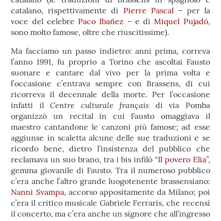
catalano, rispettivamente di
Pierre Pascal
– per la
voce del celebre
Paco Ibañez
– e di
Miquel Pujadó
,
sono molto famose, oltre che riuscitissime).
Ma facciamo un passo indietro: anni prima, correva
l’anno 1991, fu proprio a Torino che ascoltai Fausto
suonare e cantare dal vivo per la prima volta e
l’occasione c’entrava sempre con Brassens, di cui
ricorreva il decennale della morte. Per l’occasione
Centre culturale français
infatti il
di via Pomba
organizzò un recital in cui Fausto omaggiava il
maestro cantandone le canzoni più famose; ad esse
aggiunse in scaletta alcune delle sue traduzioni e se
ricordo bene, dietro l’insistenza del pubblico che
reclamava un suo brano, tra i bis infilò “
Il povero Elia
”,
gemma giovanile di Fausto. Tra il numeroso pubblico
c’era anche l’altro grande luogotenente brassensiano:
Nanni Svampa
, accorso appositamente da Milano; poi
c’era il critico musicale Gabriele Ferraris, che recensì
il concerto, ma c’era anche un signore che all’ingresso