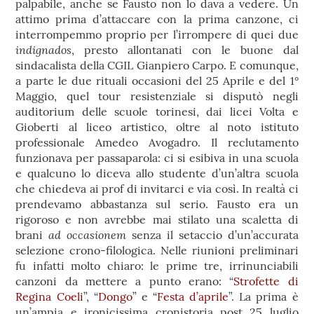
palpabile, anche se Fausto non lo dava a vedere. Un
attimo prima d’attaccare con la prima canzone, ci
interrompemmo proprio per l’irrompere di quei due
indignados
, presto allontanati con le buone dal
sindacalista della CGIL Gianpiero Carpo. E comunque,
a parte le due rituali occasioni del 25 Aprile e del 1°
Maggio, quel tour resistenziale si disputò negli
auditorium delle scuole torinesi, dai licei Volta e
Gioberti al liceo artistico, oltre al noto istituto
professionale Amedeo Avogadro. Il reclutamento
funzionava per passaparola: ci si esibiva in una scuola
e qualcuno lo diceva allo studente d’un’altra scuola
che chiedeva ai prof di invitarci e via così. In realtà ci
prendevamo abbastanza sul serio. Fausto era un
rigoroso e non avrebbe mai stilato una scaletta di
ad occasionem
brani
senza il setaccio d’un’accurata
selezione crono-filologica. Nelle riunioni preliminari
fu infatti molto chiaro: le prime tre, irrinunciabili
canzoni da mettere a punto erano: “
Strofette di
Regina Coeli
”, “
Dongo
” e “
Festa d’aprile
”. La prima è
un’ampia e ironicissima cronistoria post 25 luglio