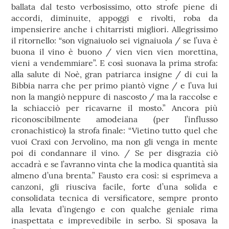
ballata dal testo verbosissimo, otto strofe piene di
accordi, diminuite, appoggi e rivolti, roba da
impensierire anche i chitarristi migliori. Allegrissimo
il ritornello: “son vignaiuolo sei vignaiuola / se l’uva è
buona il vino è buono / vien vien vien morettina,
vieni a vendemmiare”. E così suonava la prima strofa:
alla salute di Noè, gran patriarca insigne / di cui la
Bibbia narra che per primo piantò vigne / e l’uva lui
non la mangiò neppure di nascosto / ma la raccolse e
la schiacciò per ricavarne il mosto.” Ancora più
riconoscibilmente amodeiana (per l’influsso
cronachistico) la strofa finale: “Vietino tutto quel che
vuoi Craxi con Jervolino, ma non gli venga in mente
poi di condannare il vino. / Se per disgrazia ciò
accadrà e se l’avranno vinta che la modica quantità sia
almeno d’una brenta.” Fausto era così: si esprimeva a
canzoni, gli riusciva facile, forte d’una solida e
consolidata tecnica di versificatore, sempre pronto
alla levata d’ingengo e con qualche geniale rima
inaspettata e imprevedibile in serbo. Si sposava la