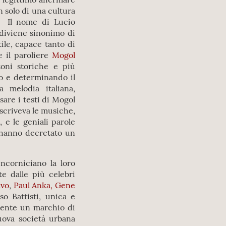
 solo di una cultura
e. Il nome di Lucio
a diviene sinonimo di
ile, capace tanto di
e il paroliere
Mogol
zoni storiche e più
do e determinando il
 melodia italiana,
osare i testi di Mogol
e scriveva le musiche,
 e le geniali parole
, hanno decretato un
incorniciano la loro
te dalle più celebri
avo
,
Paul Anka,
Gene
sso Battisti, unica e
mente un marchio di
uova società urbana