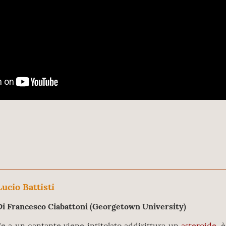
Lucio Battisti
Di Francesco Ciabattoni (Georgetown University)
Se a un cantante viene intitolato addirittura un
asteroide
, 