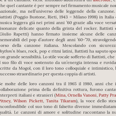
che quel cantante è per sempre nel firmamento musicale non
nazionale, ma nell’universo delle leggende della canzon
Battisti (Poggio Bustone, Rieti, 1943 – Milano 1998) in Itali
musica leggera già nei primi anni ’60 grazie alla voce versat
risonanze delicate quanto della grinta del rocker. Battisti 
(Giulio Rapetti) hanno firmato insieme alcune delle can
memorabili del pop d’autore degli anni ’60-’70, stravolgen
corso della canzone italiana. Mescolando con sicurezza
rhythm’n blues
, rock, pop e ritmi latini, Battisti ha saputo sp
con grande sensibilità. Lo stile vocale sofferto di Battisti, ch
il suo filo di voce sostenuto da un’energia intensa e ruvida,
scritte da Mogol, con il loro tono colloquiale e intimistico
successo straordinario per questa coppia di artisti.
Se molte delle loro canzoni tra il 1965 il 1980, anni che 
collaborazione prima della definitiva rottura, furono canta
nterpreti italiani e stranieri (
Mina
,
Ornella Vanoni
,
Patty Pr
Pitney
,
Wilson Pickett
,
Tanita Tikaram
), la voce dello ste
inconfondibile col suo tono di falsetto divenne immediata
qualità. Le canzoni di amore e solitudine raccontano la n