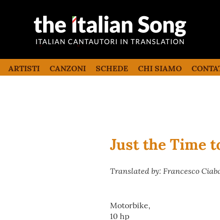
the italian song
Canzoni italiane tradotte e commentate
in inglese
ARTISTI
CANZONI
SCHEDE
CHI SIAMO
CONTA
Just the Time t
Translated by: Francesco Ciab
Motorbike,
10 hp