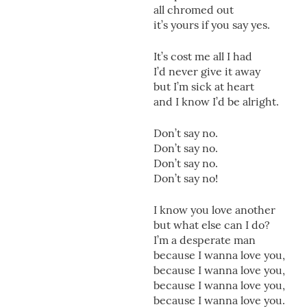
all chromed out
it’s yours if you say yes.
It’s cost me all I had
I’d never give it away
but I’m sick at heart
and I know I’d be alright.
Don’t say no.
Don’t say no.
Don’t say no.
Don’t say no!
I know you love another
but what else can I do?
I’m a desperate man
because I wanna love you,
because I wanna love you,
because I wanna love you,
because I wanna love you.