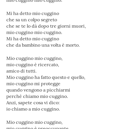
mio cuggino mio cuggino.
Mi ha detto mio cuggino
che sa un colpo segreto
che se te lo dà dopo tre giorni muori,
mio cuggino mio cuggino.
Mi ha detto mio cuggino
che da bambino una volta è morto.
Mio cuggino mio cuggino,
mio cuggino è ricercato,
amico di tutti.
Mio cuggino ha fatto questo e quello,
mio cuggino mi protegge
quando vengono a picchiarmi
perché chiamo mio cuggino.
Anzi, sapete cosa vi dico:
io chiamo a mio cuggino.
Mio cuggino mio cuggino,
mio cuggino è preoccupante