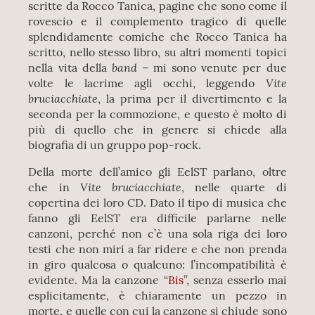
scritte da Rocco Tanica, pagine che sono come il
rovescio e il complemento tragico di quelle
splendidamente comiche che Rocco Tanica ha
scritto, nello stesso libro, su altri momenti topici
band
nella vita della
– mi sono venute per due
Vite
volte le lacrime agli occhi, leggendo
bruciacchiate
, la prima per il divertimento e la
seconda per la commozione, e questo è molto di
più di quello che in genere si chiede alla
biografia di un gruppo pop-rock.
Della morte dell’amico gli EelST parlano, oltre
Vite bruciacchiate
che in
, nelle quarte di
copertina dei loro CD. Dato il tipo di musica che
fanno gli EelST era difficile parlarne nelle
canzoni, perché non c’è una sola riga dei loro
testi che non miri a far ridere e che non prenda
in giro qualcosa o qualcuno: l’incompatibilità è
evidente. Ma la canzone “
Bis
”, senza esserlo mai
esplicitamente, è chiaramente un pezzo in
morte, e quelle con cui la canzone si chiude sono