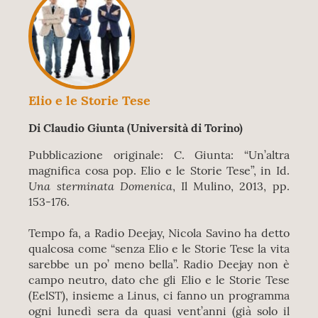
Elio e le Storie Tese
Di Claudio Giunta (Università di Torino)
Pubblicazione originale: C. Giunta: “Un’altra
magnifica cosa pop. Elio e le Storie Tese”, in Id.
Una sterminata Domenica
, Il Mulino, 2013, pp.
153-176.
Tempo fa, a Radio Deejay, Nicola Savino ha detto
qualcosa come “senza Elio e le Storie Tese la vita
sarebbe un po’ meno bella”. Radio Deejay non è
campo neutro, dato che gli Elio e le Storie Tese
(EelST), insieme a Linus, ci fanno un programma
ogni lunedì sera da quasi vent’anni (già solo il