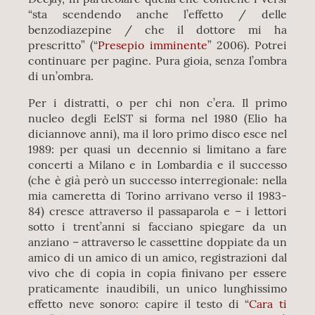
“sta scendendo anche l’effetto / delle
benzodiazepine / che il dottore mi ha
prescritto” (“
Presepio imminente
” 2006). Potrei
continuare per pagine. Pura gioia, senza l’ombra
di un’ombra.
Per i distratti, o per chi non c’era. Il primo
nucleo degli EelST si forma nel 1980 (Elio ha
diciannove anni), ma il loro primo disco esce nel
1989: per quasi un decennio si limitano a fare
concerti a Milano e in Lombardia e il successo
(che è già però un successo interregionale: nella
mia cameretta di Torino arrivano verso il 1983-
84) cresce attraverso il passaparola e – i lettori
sotto i trent’anni si facciano spiegare da un
anziano – attraverso le cassettine doppiate da un
amico di un amico di un amico, registrazioni dal
vivo che di copia in copia finivano per essere
praticamente inaudibili, un unico lunghissimo
effetto neve sonoro: capire il testo di “
Cara ti