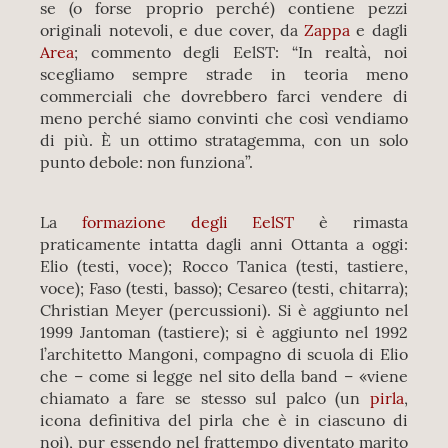
se (o forse proprio perché) contiene pezzi
originali notevoli, e due cover, da
Zappa
e dagli
Area
; commento degli EelST: “In realtà, noi
scegliamo sempre strade in teoria meno
commerciali che dovrebbero farci vendere di
meno perché siamo convinti che così vendiamo
di più. È un ottimo stratagemma, con un solo
punto debole: non funziona”.
La
formazione degli EelST
è rimasta
praticamente intatta dagli anni Ottanta a oggi:
Elio (testi, voce); Rocco Tanica (testi, tastiere,
voce); Faso (testi, basso); Cesareo (testi, chitarra);
Christian Meyer (percussioni). Si è aggiunto nel
1999 Jantoman (tastiere); si è aggiunto nel 1992
l’architetto Mangoni, compagno di scuola di Elio
che – come si legge nel sito della band – «viene
chiamato a fare se stesso sul palco (un
pirla
,
icona definitiva del pirla che è in ciascuno di
noi), pur essendo nel frattempo diventato marito