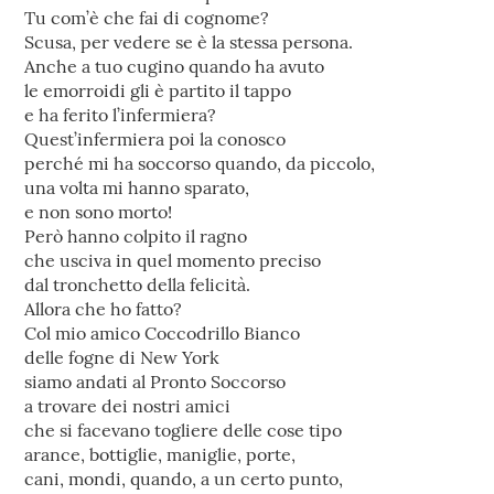
Tu com’è che fai di cognome?
Scusa, per vedere se è la stessa persona.
Anche a tuo cugino quando ha avuto
le emorroidi gli è partito il tappo
e ha ferito l’infermiera?
Quest’infermiera poi la conosco
perché mi ha soccorso quando, da piccolo,
una volta mi hanno sparato,
e non sono morto!
Però hanno colpito il ragno
che usciva in quel momento preciso
dal tronchetto della felicità.
Allora che ho fatto?
Col mio amico Coccodrillo Bianco
delle fogne di New York
siamo andati al Pronto Soccorso
a trovare dei nostri amici
che si facevano togliere delle cose tipo
arance, bottiglie, maniglie, porte,
cani, mondi, quando, a un certo punto,