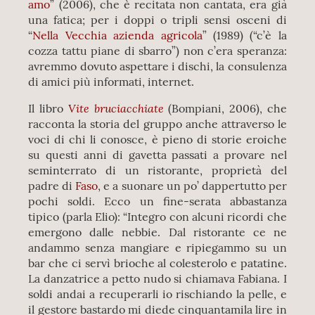
amo
” (2006), che è recitata non cantata, era già
una fatica; per i doppi o tripli sensi osceni di
“
Nella Vecchia azienda agricola
” (1989) (“c’è la
cozza tattu piane di sbarro”) non c’era speranza:
avremmo dovuto aspettare i dischi, la consulenza
di amici più informati, internet.
Vite bruciacchiate
Il libro
(Bompiani, 2006), che
racconta la storia del gruppo anche attraverso le
voci di chi li conosce, è pieno di storie eroiche
su questi anni di gavetta passati a provare nel
seminterrato di un ristorante, proprietà del
padre di
Faso
, e a suonare un po’ dappertutto per
pochi soldi. Ecco un fine-serata abbastanza
tipico (parla Elio): “Integro con alcuni ricordi che
emergono dalle nebbie. Dal ristorante ce ne
andammo senza mangiare e ripiegammo su un
bar che ci servì brioche al colesterolo e patatine.
La danzatrice a petto nudo si chiamava Fabiana. I
soldi andai a recuperarli io rischiando la pelle, e
il gestore bastardo mi diede cinquantamila lire in