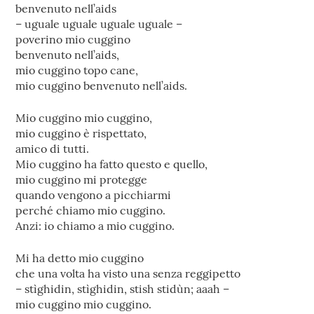
benvenuto nell’aids
– uguale uguale uguale uguale –
poverino mio cuggino
benvenuto nell’aids,
mio cuggino topo cane,
mio cuggino benvenuto nell’aids.
Mio cuggino mio cuggino,
mio cuggino è rispettato,
amico di tutti.
Mio cuggino ha fatto questo e quello,
mio cuggino mi protegge
quando vengono a picchiarmi
perché chiamo mio cuggino.
Anzi: io chiamo a mio cuggino.
Mi ha detto mio cuggino
che una volta ha visto una senza reggipetto
– stìghidin, stìghidin, stish stidùn; aaah –
mio cuggino mio cuggino.