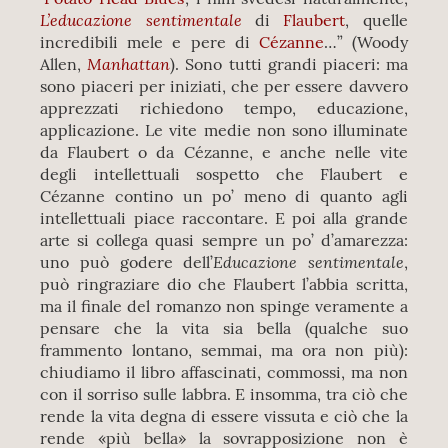
L’educazione sentimentale
di
Flaubert
, quelle
incredibili mele e pere di
Cézanne
…” (Woody
Manhattan
Allen,
). Sono tutti grandi piaceri: ma
sono piaceri per iniziati, che per essere davvero
apprezzati richiedono tempo, educazione,
applicazione. Le vite medie non sono illuminate
da Flaubert o da Cézanne, e anche nelle vite
degli intellettuali sospetto che Flaubert e
Cézanne contino un po’ meno di quanto agli
intellettuali piace raccontare. E poi alla grande
arte si collega quasi sempre un po’ d’amarezza:
Educazione sentimentale
uno può godere dell’
,
può ringraziare dio che Flaubert l’abbia scritta,
ma il finale del romanzo non spinge veramente a
pensare che la vita sia bella (qualche suo
frammento lontano, semmai, ma ora non più):
chiudiamo il libro affascinati, commossi, ma non
con il sorriso sulle labbra. E insomma, tra ciò che
rende la vita degna di essere vissuta e ciò che la
rende «più bella» la sovrapposizione non è