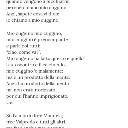
quando vengono a picchiarmi
perché chiamo mio cuggino.
Anzi, sapete cosa vi dico:
io chiamo a mio cuggino.
Mio cuggino mio cuggino,
mio cuggino è preoccupante
e parla coi rutti:
“ciao, come va?”.
Mio cuggino ha fatto questo e quello,
l’autoscontro e il calcinculo,
mio cuggino ‘o malamente;
ma è un prodotto della mente.
Anzi: ha prodotto della menta
ma non era autorizzato,
per cui l’hanno imprigionato.
Ué.
Sì d’accordo free Mandela,
free Valpreda e tutti gli altri,