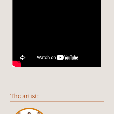
The artist: