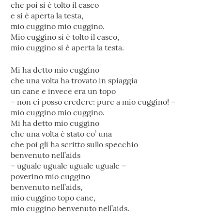
che poi si è tolto il casco
e si è aperta la testa,
mio cuggino mio cuggino.
Mio cuggino si è tolto il casco,
mio cuggino si è aperta la testa.
Mi ha detto mio cuggino
che una volta ha trovato in spiaggia
un cane e invece era un topo
– non ci posso credere: pure a mio cuggino! –
mio cuggino mio cuggino.
Mi ha detto mio cuggino
che una volta è stato co’ una
che poi gli ha scritto sullo specchio
benvenuto nell’aids
– uguale uguale uguale uguale –
poverino mio cuggino
benvenuto nell’aids,
mio cuggino topo cane,
mio cuggino benvenuto nell’aids.