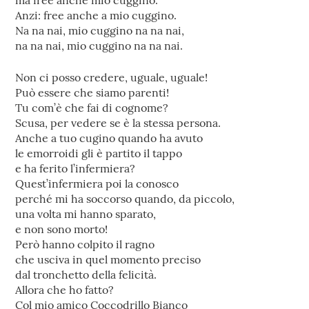
ma free anche mio cuggino.
Anzi: free anche a mio cuggino.
Na na nai, mio cuggino na na nai,
na na nai, mio cuggino na na nai.
Non ci posso credere, uguale, uguale!
Può essere che siamo parenti!
Tu com’è che fai di cognome?
Scusa, per vedere se è la stessa persona.
Anche a tuo cugino quando ha avuto
le emorroidi gli è partito il tappo
e ha ferito l’infermiera?
Quest’infermiera poi la conosco
perché mi ha soccorso quando, da piccolo,
una volta mi hanno sparato,
e non sono morto!
Però hanno colpito il ragno
che usciva in quel momento preciso
dal tronchetto della felicità.
Allora che ho fatto?
Col mio amico Coccodrillo Bianco