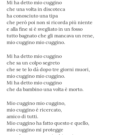
Mi ha detto mio cuggino
che una volta in discoteca
ha conosciuto una tipa
che però poi non si ricorda più niente
e alla fine si è svegliato in un fosso
tutto bagnato che gli mancava un rene,
mio cuggino mio cuggino.
Mi ha detto mio cuggino
che sa un colpo segreto
che se te lo dà dopo tre giorni muori,
mio cuggino mio cuggino.
Mi ha detto mio cuggino
che da bambino una volta è morto.
Mio cuggino mio cuggino,
mio cuggino è ricercato,
amico di tutti.
Mio cuggino ha fatto questo e quello,
mio cuggino mi protegge